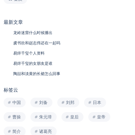
最新文章
龙岭迷窟什么时候播出
虞书欣和赵志伟还在一起吗
易烊千玺个人资料
易烊千玺的女朋友是谁
陶喆和淡黄的长裙怎么回事
标签云
中国
刘备
刘邦
日本
曹操
朱元璋
皇后
皇帝
简介
诸葛亮