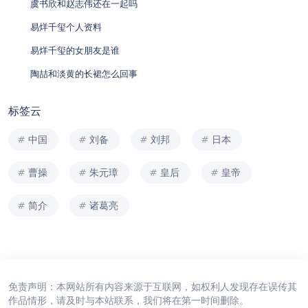
虞书欣和赵志伟还在一起吗
易烊千玺个人资料
易烊千玺的女朋友是谁
陶喆和淡黄的长裙怎么回事
标签云
中国
刘备
刘邦
日本
曹操
朱元璋
皇后
皇帝
简介
诸葛亮
免责声明：本网站所有内容来源于互联网，如权利人发现存在误传其
作品情形，请及时与本站联系，我们将在第一时间删除。