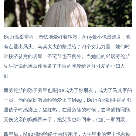
Beth温柔乖巧，羞怯地爱好着钢琴。Amy最小也最漂亮，也
有点爱出风头。马其太太的坚强给了四个女儿力量，她们时
常接济贫穷的居民，圣诞节也不例外。当她们的邻居劳伦斯
先生听说此事后便准备了丰富的晚餐给这群可爱的小妇人
们。
而劳伦斯的孙子劳里也跟Joe成为了好朋友，成为了马其家的
一员。他的家庭教师约翰爱上了Meg，Beth在照顾生病的邻
居孩子时感染上了猩红热，在最危险的时候，去华盛顿照顾
受伤父亲的妈妈回来了，把父亲也带回来，他们一家团聚。
四年后，Meg和约翰终于喜结连理，大学毕业的劳里也向Jo