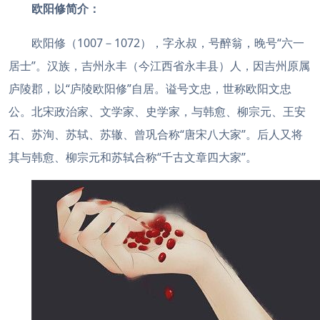
欧阳修简介：
欧阳修（1007－1072），字永叔，号醉翁，晚号“六一
居士”。汉族，吉州永丰（今江西省永丰县）人，因吉州原属
庐陵郡，以“庐陵欧阳修”自居。谥号文忠，世称欧阳文忠
公。北宋政治家、文学家、史学家，与韩愈、柳宗元、王安
石、苏洵、苏轼、苏辙、曾巩合称“唐宋八大家”。后人又将
其与韩愈、柳宗元和苏轼合称“千古文章四大家”。