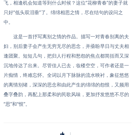
飞，相逢机会知道等到什么时候？这位“花柳青春”的妻子就
只好“低头双泪垂”了。绵绵相思之情，尽在结句的设问之
中。
这是一首抒写离别之情的作品。描写一对青春别离的夫
妇，别后妻子会产生无穷无尽的思念，并亟盼早日与丈夫相
逢团聚。短短几句，把归人行程和愁怨的焦点都简括而又深
沉地传达了出来。尽管佳人已去，妆楼空空，可作者还是一
片痴情，终难忘怀。全词以月下脉脉的流水映衬，象征悠悠
的离情别绪，深深的思念和由此产生的绵绵的怨恨，又频用
叠字叠韵，再配上那柔和的民歌风味，更加抒发悠悠不尽的
“思”和“恨”。