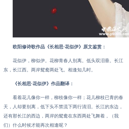
欧阳修诗歌作品《长相思·花似伊》原文鉴赏：
花似伊，柳似伊。花柳青春人别离。低头双泪垂。
长江
东，长江西。两岸鸳鸯两处飞。相逢知几时。
《长相思·花似伊》作品翻译：
看着花儿像你一样，柳枝像你一样；花儿柳枝已青的春
天，人却要别离，低下头不禁流下两行清泪。
长江的东边，
还有那长江的西边，两岸的鸳鸯在东西两处飞舞着，（我
们）什么时候才能再次相逢呢？