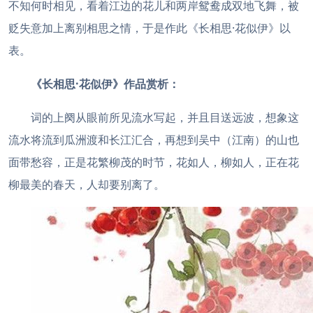
不知何时相见，看着江边的花儿和两岸鸳鸯成双地飞舞，被
贬失意加上离别相思之情，于是作此《长相思·花似伊》以
表。
《长相思·花似伊》作品赏析：
词的上阕从眼前所见流水写起，并且目送远波，想象这
流水将流到瓜洲渡和长江汇合，再想到吴中（江南）的山也
面带愁容，正是花繁柳茂的时节，花如人，柳如人，正在花
柳最美的春天，人却要别离了。