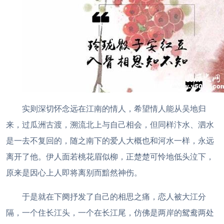
实则深切怀念远在江南的情人，希望情人能从吴地归
来，过瓜洲古渡，溯流北上与自己相会，但同样汴水、泗水
是一去不复回的，随之南下的爱人大概也和河水一样，永远
离开了他。伊人面若桃花眉似柳，正楚楚可怜地低头泣下，
原来是因心上人即将离别而黯然神伤。
于是就在下阕抒发了自己的相思之痛，恋人被大江分
隔，一个住长江头，一个在长江尾，仿佛是两岸的鸳鸯两处