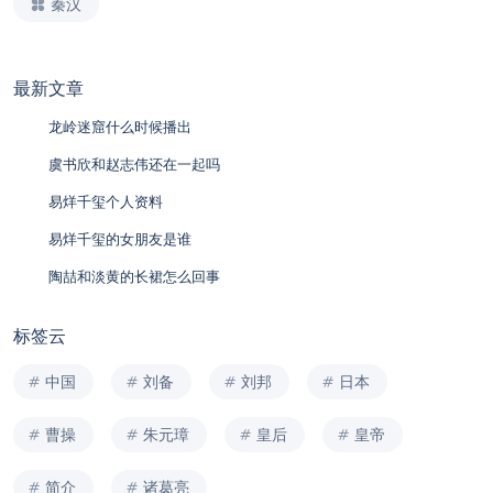
秦汉
最新文章
龙岭迷窟什么时候播出
虞书欣和赵志伟还在一起吗
易烊千玺个人资料
易烊千玺的女朋友是谁
陶喆和淡黄的长裙怎么回事
标签云
中国
刘备
刘邦
日本
曹操
朱元璋
皇后
皇帝
简介
诸葛亮