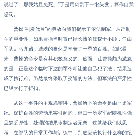
说过了，那我姑且免死。”于是用剑割下一绺头发，算作自我
惩罚。
曹操“割发代首”的典故向我们揭示了依法制军、从严制
军的重要性。如果曹操当时置已经长熟的庄稼于不顾，任由
军队乱马齐踏，遭殃的自然是辛苦了一季的百姓。如此看
来，曹操的命令是有其积极意义的。然而，让曹操颇为尴尬
的是，正是这个临时下达的军令却让他自己犯了法，结果造
成了执行难。虽然最终采取了变通的方法，但军法的严肃性
已经大打了折扣。
从这一事件的主观愿望讲，曹操所下的命令是由严肃军
纪、保护百姓的劳动果实引起的，但由于所定军纪随机性强
且缺乏弹性，处理的结果令制定者无奈。这就给我们以思
考：在部队的日常工作与训练中，到底应该执行什么样的纪