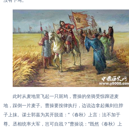
没有下马。
此时从麦地里飞起一只斑鸠，曹操的坐骑受惊蹿进麦
地，踩倒一片麦子。曹操要按律执行，边说边拿起佩剑往脖
子上抹。谋士郭嘉为其开脱道：“《春秋》上言：法不加于
尊。丞相统率大军，岂可自戕？”曹操说：“既然《春秋》上