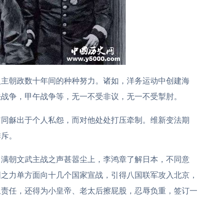
入主朝政数十年间的种种努力。诸如，洋务运动中创建海
法战争，甲午战争等，无一不受非议，无一不受掣肘。
翁同龢出于个人私怨，而对他处处打压牵制。维新变法期
排斥。
，满朝文武主战之声甚嚣尘上，李鸿章了解日本，不同意
国之力单方面向十几个国家宣战，引得八国联军攻入北京，
担责任，还得为小皇帝、老太后擦屁股，忍辱负重，签订一