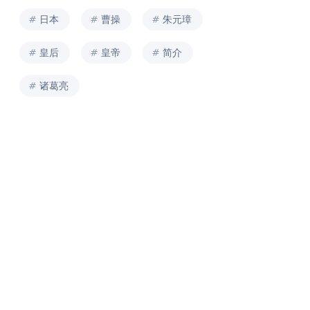
日本
曹操
朱元璋
皇后
皇帝
简介
诸葛亮