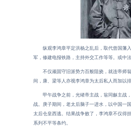
纵观李鸿章平定洪杨之乱后，取代曾国藩
军，修建电报铁路，主持外交工作等等。或中
不仅顽固守旧派势力百般阻挠，就连帝师
间，康、梁等人亦视李鸿章为太后私人而加以
甲午战争之前，光绪帝主战，翁同龢主战
战。庚子期间，老太后脑子一进水，以中国一
太后仓皇西逃。结果战争败了，李鸿章不仅得
系列不平等条约。