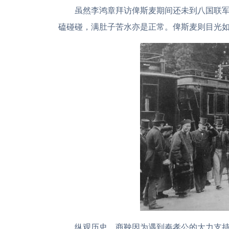
虽然李鸿章拜访俾斯麦期间还未到八国联
磕碰碰，满肚子苦水亦是正常。俾斯麦则目光
纵观历史，商鞅因为遇到秦孝公的大力支