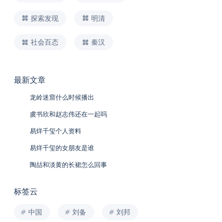
探索发现
明清
社会百态
秦汉
最新文章
龙岭迷窟什么时候播出
虞书欣和赵志伟还在一起吗
易烊千玺个人资料
易烊千玺的女朋友是谁
陶喆和淡黄的长裙怎么回事
标签云
中国
刘备
刘邦