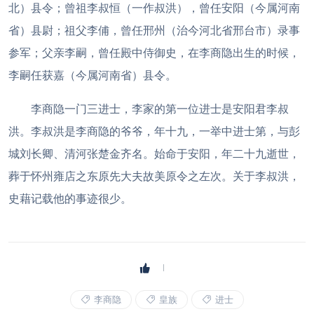
北）县令；曾祖李叔恒（一作叔洪），曾任安阳（今属河南
省）县尉；祖父李俌，曾任邢州（治今河北省邢台市）录事
参军；父亲李嗣，曾任殿中侍御史，在李商隐出生的时候，
李嗣任获嘉（今属河南省）县令。
李商隐一门三进士，李家的第一位进士是安阳君李叔
洪。李叔洪是李商隐的爷爷，年十九，一举中进士第，与彭
城刘长卿、清河张楚金齐名。始命于安阳，年二十九逝世，
葬于怀州雍店之东原先大夫故美原令之左次。关于李叔洪，
史藉记载他的事迹很少。
李商隐
皇族
进士