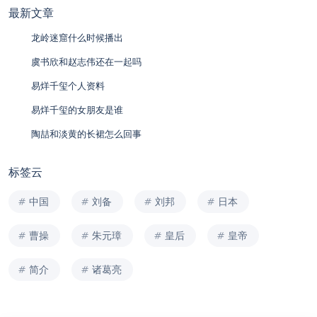
最新文章
龙岭迷窟什么时候播出
虞书欣和赵志伟还在一起吗
易烊千玺个人资料
易烊千玺的女朋友是谁
陶喆和淡黄的长裙怎么回事
标签云
中国
刘备
刘邦
日本
曹操
朱元璋
皇后
皇帝
简介
诸葛亮