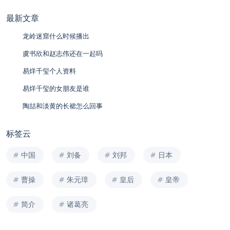
最新文章
龙岭迷窟什么时候播出
虞书欣和赵志伟还在一起吗
易烊千玺个人资料
易烊千玺的女朋友是谁
陶喆和淡黄的长裙怎么回事
标签云
中国
刘备
刘邦
日本
曹操
朱元璋
皇后
皇帝
简介
诸葛亮