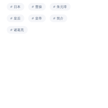
日本
曹操
朱元璋
皇后
皇帝
简介
诸葛亮