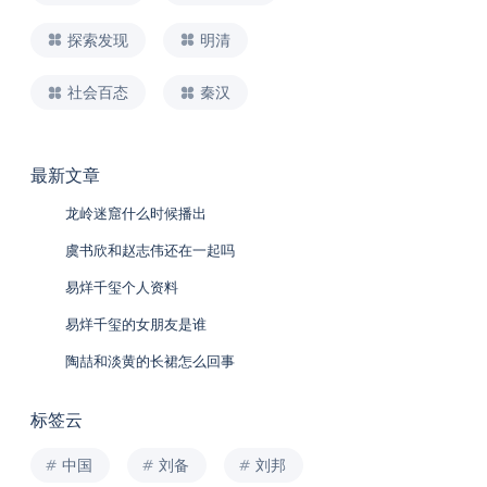
探索发现
明清
社会百态
秦汉
最新文章
龙岭迷窟什么时候播出
虞书欣和赵志伟还在一起吗
易烊千玺个人资料
易烊千玺的女朋友是谁
陶喆和淡黄的长裙怎么回事
标签云
中国
刘备
刘邦