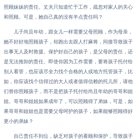
照顾妹妹的责任。丈夫只知道忙于工作，疏忽对家人的关心
和照顾。可是，她自己真的没有半点责任吗？
儿子尚且年幼，跟女儿一样需要父母照顾，作为母亲，
她不好好地照顾孩子，却跑出去跟人打麻将，间接导致孩子
出事无人及时救援。保护好自己的孩子，是父母的责任，还
是无法推卸的责任。即使你因为工作需要，要将孩子托付给
别人看管，也应该尽全力找个合格的人或地方托管孩子，比
如，你应该找个信得过的大人或者值得信赖的托儿所，请他
们替你照顾孩子，而不是把孩子托付给尚且年幼的哥哥和姐
姐。哥哥和姐姐如果成年了，可以照顾得了弟妹，可是，如
果哥哥和姐姐也是需要父母呵护的孩子，如果能够照顾得好
更小的弟妹？
自己责任不到位，缺乏对孩子的看顾和保护，导致孩子