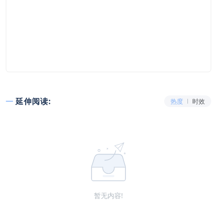
延伸阅读:
热度
时效
暂无内容!