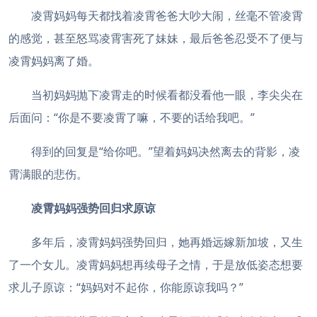
凌霄妈妈每天都找着凌霄爸爸大吵大闹，丝毫不管凌霄
的感觉，甚至怒骂凌霄害死了妹妹，最后爸爸忍受不了便与
凌霄妈妈离了婚。
当初妈妈抛下凌霄走的时候看都没看他一眼，李尖尖在
后面问：“你是不要凌霄了嘛，不要的话给我吧。”
得到的回复是“给你吧。”望着妈妈决然离去的背影，凌
霄满眼的悲伤。
凌霄妈妈强势回归求原谅
多年后，凌霄妈妈强势回归，她再婚远嫁新加坡，又生
了一个女儿。凌霄妈妈想再续母子之情，于是放低姿态想要
求儿子原谅：“妈妈对不起你，你能原谅我吗？”