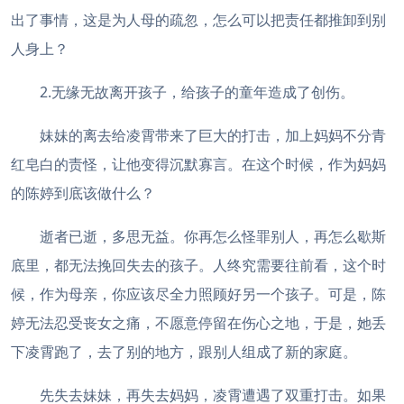
出了事情，这是为人母的疏忽，怎么可以把责任都推卸到别
人身上？
2.无缘无故离开孩子，给孩子的童年造成了创伤。
妹妹的离去给凌霄带来了巨大的打击，加上妈妈不分青
红皂白的责怪，让他变得沉默寡言。在这个时候，作为妈妈
的陈婷到底该做什么？
逝者已逝，多思无益。你再怎么怪罪别人，再怎么歇斯
底里，都无法挽回失去的孩子。人终究需要往前看，这个时
候，作为母亲，你应该尽全力照顾好另一个孩子。可是，陈
婷无法忍受丧女之痛，不愿意停留在伤心之地，于是，她丢
下凌霄跑了，去了别的地方，跟别人组成了新的家庭。
先失去妹妹，再失去妈妈，凌霄遭遇了双重打击。如果