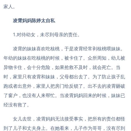
家人。
凌霄妈妈陈婷太自私
1.对待幼女，未尽到母亲的责任。
凌霄的妹妹喜欢吃核桃，于是凌霄经常剥核桃喂妹妹。
年幼的妹妹在吃核桃的时候，被卡住了。众所周知，幼儿被
异物卡住，会十分危险，如果抢救不及时，就会死亡。当
时，家里只有凌霄和妹妹，父母都出去了。为了防止孩子乱
跑或者出意外，家里人把房门给反锁了。出不去的凌霄砸破
了窗户，也没有人来帮忙。当凌霄妈妈回来的时候，妹妹已
经没有救了。
女儿去世，凌霄妈妈无法接受事实，把所有的责任都怪
到了儿子和丈夫身上。在她看来，儿子作为哥哥，没有尽到