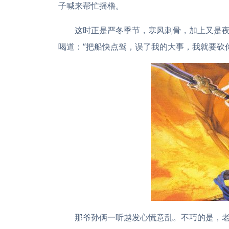
子喊来帮忙摇橹。
这时正是严冬季节，寒风刺骨，加上又是
喝道：“把船快点驾，误了我的大事，我就要砍
那爷孙俩一听越发心慌意乱。不巧的是，