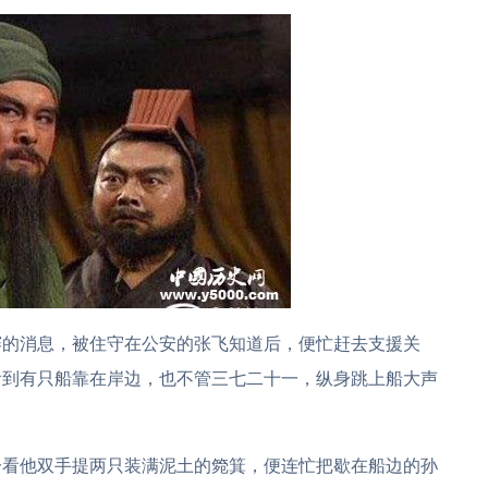
赛的消息，被住守在公安的张飞知道后，便忙赶去支援关
看到有只船靠在岸边，也不管三七二十一，纵身跳上船大声
一看他双手提两只装满泥土的箢箕，便连忙把歇在船边的孙