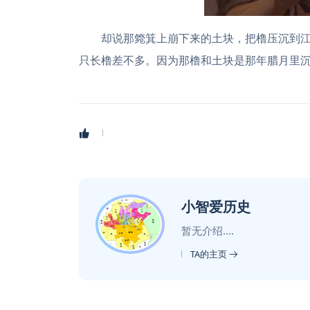
却说那箢箕上崩下来的土块，把橹压沉到
只长橹差不多。因为那橹和土块是那年腊月里沉
小智爱历史
暂无介绍....
TA的主页