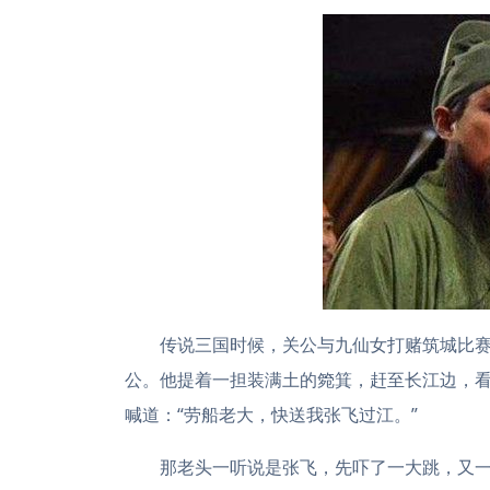
传说三国时候，关公与九仙女打赌筑城比
公。他提着一担装满土的箢箕，赶至长江边，
喊道：“劳船老大，快送我张飞过江。”
那老头一听说是张飞，先吓了一大跳，又