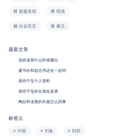
探索发现
明清
社会百态
秦汉
最新文章
龙岭迷窟什么时候播出
虞书欣和赵志伟还在一起吗
易烊千玺个人资料
易烊千玺的女朋友是谁
陶喆和淡黄的长裙怎么回事
标签云
中国
刘备
刘邦