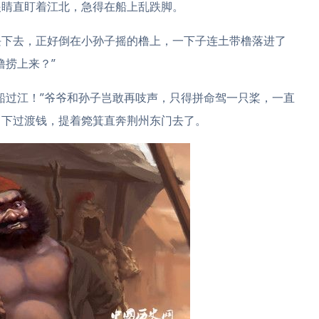
眼睛直盯着江北，急得在船上乱跌脚。
块下去，正好倒在小孙子摇的橹上，一下子连土带橹落进了
橹捞上来？”
船过江！”爷爷和孙子岂敢再吱声，只得拼命驾一只桨，一直
留下过渡钱，提着箢箕直奔荆州东门去了。