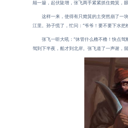
颠一簸，起伏陡增，张飞两手紧紧抓住箢箕，
这样一来，使得有只箢箕的土突然崩了一
江里。孙子慌了，忙问：“爷爷！要不要下水把
张飞一听大吼：“休管什么橹不橹！快点驾
驾到下半夜，船才到北岸。张飞道了一声谢，