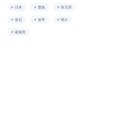
日本
曹操
朱元璋
皇后
皇帝
简介
诸葛亮