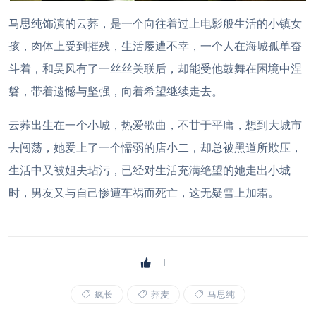
马思纯饰演的云荞，是一个向往着过上电影般生活的小镇女
孩，肉体上受到摧残，生活屡遭不幸，一个人在海城孤单奋
斗着，和吴风有了一丝丝关联后，却能受他鼓舞在困境中涅
磐，带着遗憾与坚强，向着希望继续走去。
云荞出生在一个小城，热爱歌曲，不甘于平庸，想到大城市
去闯荡，她爱上了一个懦弱的店小二，却总被黑道所欺压，
生活中又被姐夫玷污，已经对生活充满绝望的她走出小城
时，男友又与自己惨遭车祸而死亡，这无疑雪上加霜。
疯长
荞麦
马思纯