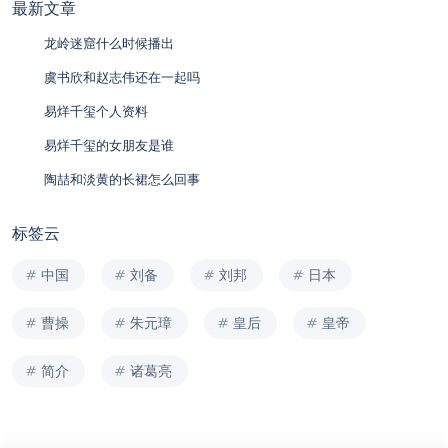
最新文章
龙岭迷窟什么时候播出
虞书欣和赵志伟还在一起吗
易烊千玺个人资料
易烊千玺的女朋友是谁
陶喆和淡黄的长裙怎么回事
标签云
中国
刘备
刘邦
日本
曹操
朱元璋
皇后
皇帝
简介
诸葛亮