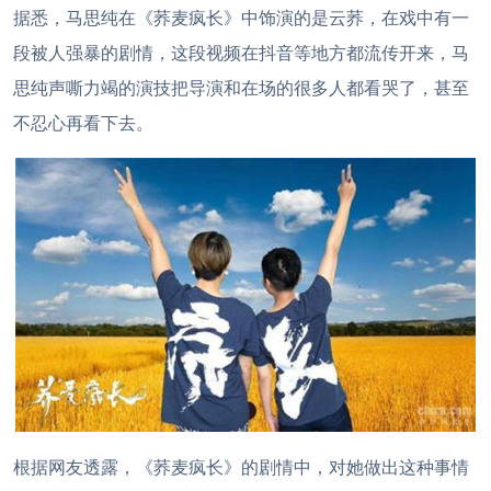
据悉，马思纯在《荞麦疯长》中饰演的是云荞，在戏中有一
段被人强暴的剧情，这段视频在抖音等地方都流传开来，马
思纯声嘶力竭的演技把导演和在场的很多人都看哭了，甚至
不忍心再看下去。
根据网友透露，《荞麦疯长》的剧情中，对她做出这种事情