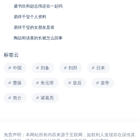
虞书欣和赵志伟还在一起吗
易烊千玺个人资料
易烊千玺的女朋友是谁
陶喆和淡黄的长裙怎么回事
标签云
中国
刘备
刘邦
日本
曹操
朱元璋
皇后
皇帝
简介
诸葛亮
免责声明：本网站所有内容来源于互联网，如权利人发现存在误传其