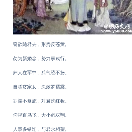
誓欲随君去，形势反苍黄。
勿为新婚念，努力事戎行。
妇人在军中，兵气恐不扬。
自嗟贫家女，久致罗襦裳。
罗襦不复施，对君洗红妆。
仰视百鸟飞，大小必双翔。
人事多错迕，与君永相望。