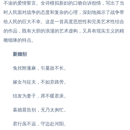
不渝的爱情誓言。全诗模拟新妇的口吻自诉怨情，写出了当
时人民面对战争的态度和复杂的心理，深刻地揭示了战争带
给人民的巨大不幸。这是一首高度思想性和完美艺术性结合
的作品，既有大胆的浪漫的艺术虚构，又具有现实主义的精
雕细琢的特点。
新婚别
兔丝附蓬麻，引蔓故不长。
嫁女与征夫，不如弃路旁。
结发为妻子，席不暖君床。
暮婚晨告别，无乃太匆忙。
君行虽不远，守边赴河阳。