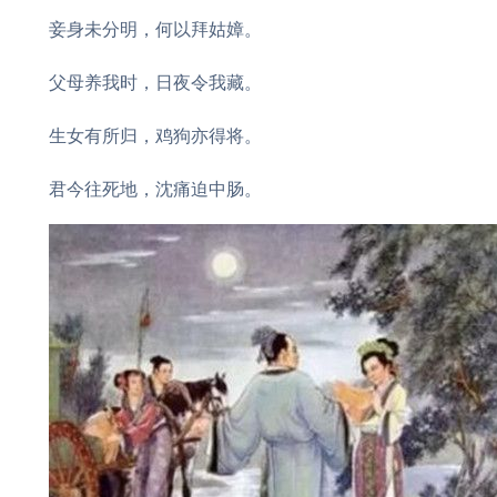
妾身未分明，何以拜姑嫜。
父母养我时，日夜令我藏。
生女有所归，鸡狗亦得将。
君今往死地，沈痛迫中肠。