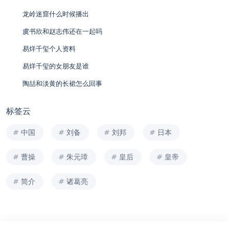
龙岭迷窟什么时候播出
虞书欣和赵志伟还在一起吗
易烊千玺个人资料
易烊千玺的女朋友是谁
陶喆和淡黄的长裙怎么回事
标签云
中国
刘备
刘邦
日本
曹操
朱元璋
皇后
皇帝
简介
诸葛亮