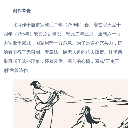
创作背景
此诗作于唐肃宗乾元二年（759年）春。唐玄宗天宝十
四年（755年）安史之乱爆发。乾元二年三月，唐朝六十万
大军败于邺城，国家局势十分危急。为了迅速补充兵力，统
治者实行了无限制、无章法、惨无人道的拉夫政策。杜甫亲
眼目睹了这些现象，怀着矛盾、痛苦的心情，写成“三吏三
别”六首诗作。