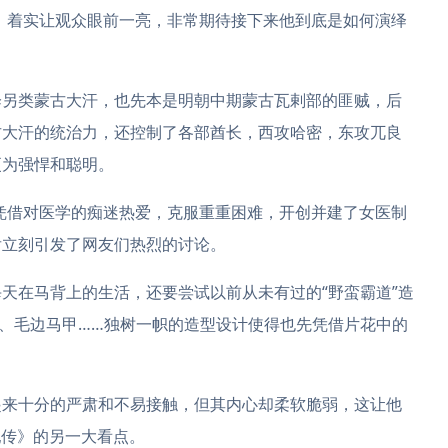
，着实让观众眼前一亮，非常期待接下来他到底是如何演绎
绎另类蒙古大汗，也先本是明朝中期蒙古瓦剌部的匪贼，后
古大汗的统治力，还控制了各部酋长，西攻哈密，东攻兀良
更为强悍和聪明。
凭借对医学的痴迷热爱，克服重重困难，开创并建了女医制
后立刻引发了网友们热烈的讨论。
天在马背上的生活，还要尝试以前从未有过的“野蛮霸道”造
”、毛边马甲……独树一帜的造型设计使得也先凭借片花中的
起来十分的严肃和不易接触，但其内心却柔软脆弱，这让他
妃传》的另一大看点。