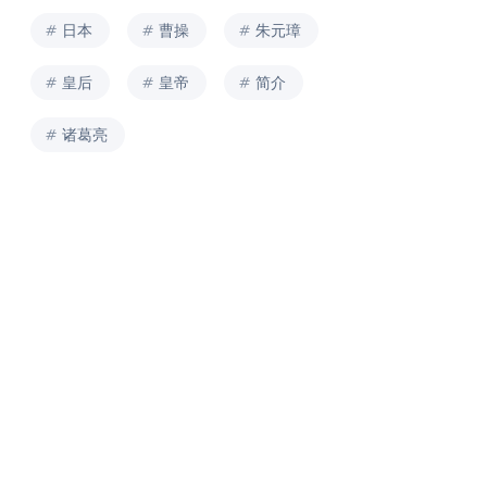
日本
曹操
朱元璋
皇后
皇帝
简介
诸葛亮