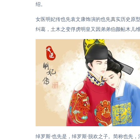
绍。
女医明妃传也先袁文康饰演的也先真实历史原型
纠葛，土木之变俘虏明皇又因弟弟伯颜帖木儿
绰罗斯·也先是，绰罗斯·脱欢之子。简称也先