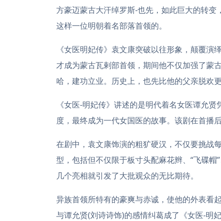
方豪迈蒙古大汗绰罗斯-也先，如此巨大的转变
这样一位明朝着名部落首领的。
《女医明妃传》袁文康突破以往形象，颠覆演
才成为蒙古瓦剌部首领，期间他不仅加强了蒙
哈，建功立业。历史上，也先比他的父亲脱欢
《女医-明妃传》讲述的是明代着名女医谭允贤
度，最终成为一代女国医的故事。该剧在首播
在剧中，袁文康饰演的粗犷硬汉，不仅要挑战每
型，包括但不仅限于板寸头配麻花辫、“飞碟帽
几个亮相就引发了大批观众的无比期待。
异族首领所特有的豪爽与赤诚，使他的外表看
与谭允贤(刘诗诗饰)的感情纠葛成了《女医-明