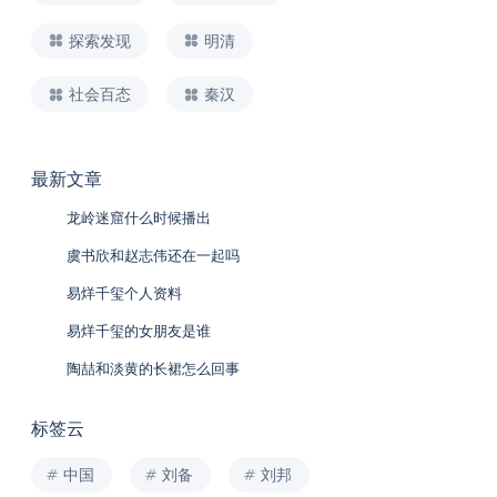
探索发现
明清
社会百态
秦汉
最新文章
龙岭迷窟什么时候播出
虞书欣和赵志伟还在一起吗
易烊千玺个人资料
易烊千玺的女朋友是谁
陶喆和淡黄的长裙怎么回事
标签云
中国
刘备
刘邦