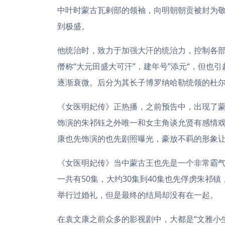
中叶时蒙古瓦剌部的领袖，向明朝朝贡被封为
到极盛。
他统治时，致力于加强大汗的统治力，控制各部酋
僭称“大元田盛大可汗”，建年号”添元“，但
逐渐衰微。后分为其长子博罗纳哈勒统领的杜
《女医明妃传》正热播，之前预告中，出现了
饰演的朱祁钰之外唯一和女主角谈允贤有感情
康也先饰演的也先剧照曝光，豪放不羁的形象
《女医明妃传》当中蒙古王也先是一个非常霸
一共有50集，大约30集到40集也先俘虏朱祁
举行过婚礼，但是最终的结局却没有在一起。
在袁文康之前众多的影视剧中，大都是“文雅小