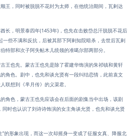
敬顺王，同时被脱脱不花封为太师，在他统治期间，瓦剌达
长，明景泰四年(1453年)，也先在击败岱总汗脱脱不花后
也引起一些不满和反抗，后被其部下阿剌知院暗杀，去世后瓦剌
尔伯特部和次子阿失帖木儿统领的准噶尔部两部分。
蒙古王也先。蒙古王也先是除了霍建华饰演的朱祁镇和黄轩
戏的角色。剧中，也先和谈允贤有一段纠结恋情，此前袁文
让人联想到《芈月传》的义渠君。
气的角色，蒙古王也先应该会在后面的剧集当中出场，该剧
镇，同时也认识了刘诗诗饰演的女主角谈允贤，也先和谈允贤
生”的形象出现，而这一次却摇身一变成了征服女真、降服北