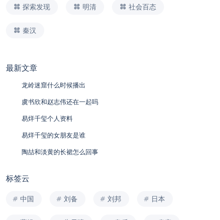
探索发现
明清
社会百态
秦汉
最新文章
龙岭迷窟什么时候播出
虞书欣和赵志伟还在一起吗
易烊千玺个人资料
易烊千玺的女朋友是谁
陶喆和淡黄的长裙怎么回事
标签云
中国
刘备
刘邦
日本