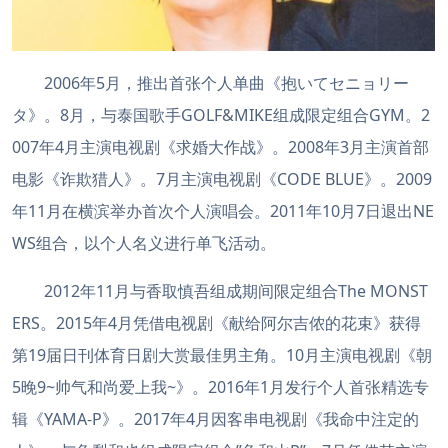
2006年5月，推出首张个人单曲《抱いてセニョリー
タ》。8月，与泰国歌手GOLF&MIKE组成限定组合GYM。2
007年4月主演电视剧《求婚大作战》。2008年3月主演首部
电影《诈欺猎人》。7月主演电视剧《CODE BLUE》。2009
年11月在横滨举办首次个人演唱会。2011年10月7日退出NE
WS组合，以个人名义进行单飞活动。
2012年11月与香取慎吾组成期间限定组合The MONST
ERS。2015年4月凭借电视剧《献给阿尔吉侬的花束》获得
第19届日刊体育日剧大赏最佳男主角。10月主演电视剧《朝
5晚9~帅气和尚爱上我~》。2016年1月发行个人首张精选专
辑《YAMA-P》。2017年4月因客串电视剧《我命中注定的