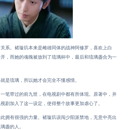
有关系。褚璇玑本来是雌雄同体的战神阿修罗，喜欢上白
分开，而她的魂魄被放到了琉璃杯中，最后和琉璃盏合为一
心就是琉璃，所以她才会完全不懂感情。
中一笔带过的前九世，在电视剧中都有所体现。原著中，并
电视剧加入了这一设定，使得整个故事更加虐心了。
因此拥有很强的力量。褚璇玑误闯少阳派禁地，无意中亮出
琉璃盏的人。