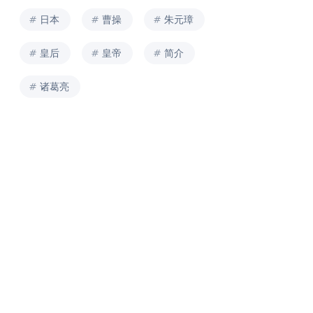
日本
曹操
朱元璋
皇后
皇帝
简介
诸葛亮