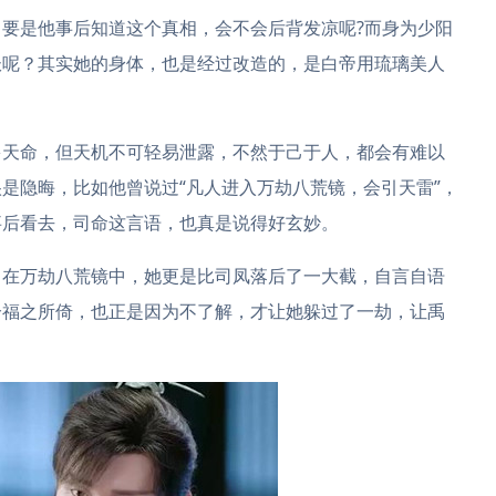
要是他事后知道这个真相，会不会后背发凉呢?而身为少阳
妖呢？其实她的身体，也是经过改造的，是白帝用琉璃美人
。
多天命，但天机不可轻易泄露，不然于己于人，都会有难以
是隐晦，比如他曾说过“凡人进入万劫八荒镜，会引天雷”，
事后看去，司命这言语，也真是说得好玄妙。
，在万劫八荒镜中，她更是比司凤落后了一大截，自言自语
兮福之所倚，也正是因为不了解，才让她躲过了一劫，让禹