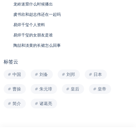
龙岭迷窟什么时候播出
虞书欣和赵志伟还在一起吗
易烊千玺个人资料
易烊千玺的女朋友是谁
陶喆和淡黄的长裙怎么回事
标签云
中国
刘备
刘邦
日本
曹操
朱元璋
皇后
皇帝
简介
诸葛亮