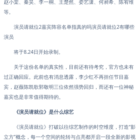
赵小棠、秦昊、李一桐、王楚然、娄艺潇、何昶希、陈宥维
等。
演员请就位2嘉宾阵容名单指真的吗演员请就位2有哪些
演员
将于8.24日开始录制。
关于这份名单的真实性，目前还有待考究，官方也未有
过正确回应。此前也有消息透露，李少红不再担任节目嘉
宾，赵薇陈凯歌郭敬明三位依然强势回归，而还有一位神秘
嘉宾也是非常值得期待的。
《演员请就位》是什么综艺
《演员请就位》打破以往综艺制作的时空维度，打造“影
立方”概念，每一个空间的轮转与点亮都开启一段全新的影视