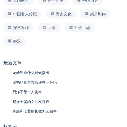
三国两晋
世界历史
中国历史
中国名人传记
历史文化
娱乐时尚
探索发现
明清
社会百态
秦汉
最新文章
龙岭迷窟什么时候播出
虞书欣和赵志伟还在一起吗
易烊千玺个人资料
易烊千玺的女朋友是谁
陶喆和淡黄的长裙怎么回事
标签云