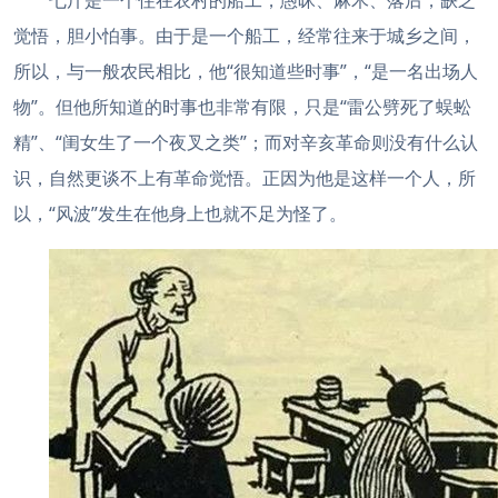
七斤是一个住在农村的船工，愚昧、麻木、落后，缺乏
觉悟，胆小怕事。由于是一个船工，经常往来于城乡之间，
所以，与一般农民相比，他“很知道些时事”，“是一名出场人
物”。但他所知道的时事也非常有限，只是“雷公劈死了蜈蚣
精”、“闺女生了一个夜叉之类”；而对辛亥革命则没有什么认
识，自然更谈不上有革命觉悟。正因为他是这样一个人，所
以，“风波”发生在他身上也就不足为怪了。