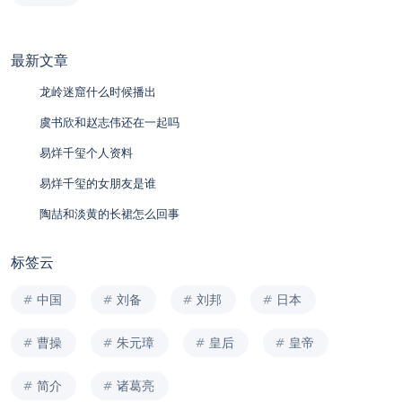
最新文章
龙岭迷窟什么时候播出
虞书欣和赵志伟还在一起吗
易烊千玺个人资料
易烊千玺的女朋友是谁
陶喆和淡黄的长裙怎么回事
标签云
中国
刘备
刘邦
日本
曹操
朱元璋
皇后
皇帝
简介
诸葛亮