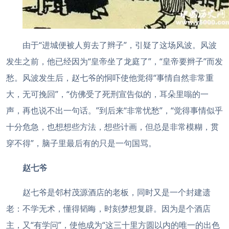
由于“进城便被人剪去了辫子”，引疑了这场风波。风波
发生之前，他已经因为“皇帝坐了龙庭了”，“皇帝要辫子”而发
愁。风波发生后，赵七爷的恫吓使他觉得“事情自然非常重
大，无可挽回”，“仿佛受了死刑宣告似的，耳朵里嗡的一
声，再也说不出一句话。”到后来“非常忧愁”，“觉得事情似乎
十分危急，也想想些方法，想些计画，但总是非常模糊，贯
穿不得”，脑子里最后有的只是一句国骂。
赵七爷
赵七爷是邻村茂源酒店的老板，同时又是一个封建遗
老：不学无术，懂得韬晦，时刻梦想复辟。因为是个酒店
主，又“有学问”，使他成为“这三十里方圆以内的唯一的出色