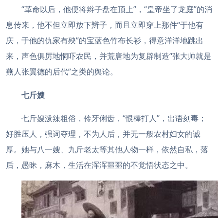
“革命以后，他便将辫子盘在顶上”，“皇帝坐了龙庭”的消
息传来，他不但立即放下辫子，而且立即穿上那件“于他有
庆，于他的仇家有殃”的宝蓝色竹布长衫，得意洋洋地跳出
来，声色俱厉地恫吓农民，并荒唐地为复辟制造“张大帅就是
燕人张翼德的后代”之类的舆论。
七斤嫂
七斤嫂泼辣粗俗，伶牙俐齿，“恨棒打人”，出语刻毒；
好胜压人，强词夺理，不为人后，并无一般农村妇女的诚
厚。她与八一嫂、九斤老太等其他人物一样，依然自私，落
后，愚昧，麻木，生活在浑浑噩噩的不觉悟状态之中。