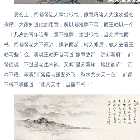
宴会上，阎都督让人拿出纸笔，假意请诸人为这次盛会
作序。大家知道他的用意，所以都推辞不写，而王勃以一个
二十几岁的青年晚辈，竟不推辞，接过纸笔，当众挥笔而
书。阎都督老大不高兴，拂衣而起，转入帐后，教人去看王
勃写些什么。听说王勃开首写道“豫章故郡，洪都新府”，都
督便说：不过是老生常谈。又闻“星分翼轸，地接衡庐”，沉
吟不语。等听到“落霞与孤鹜齐飞，秋水共长天一色”，都督
不得不叹服道：“此真天才，当垂不朽！”