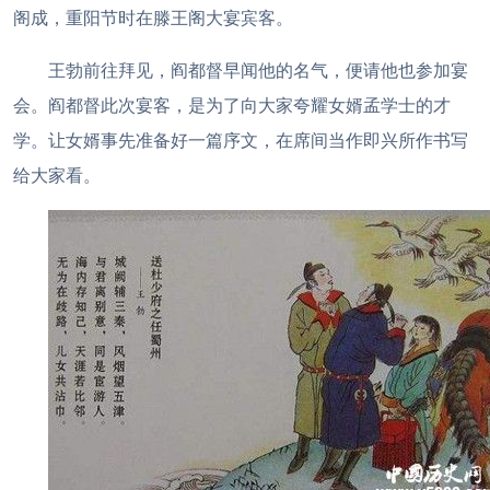
阁成，重阳节时在滕王阁大宴宾客。
王勃前往拜见，阎都督早闻他的名气，便请他也参加宴
会。阎都督此次宴客，是为了向大家夸耀女婿孟学士的才
学。让女婿事先准备好一篇序文，在席间当作即兴所作书写
给大家看。