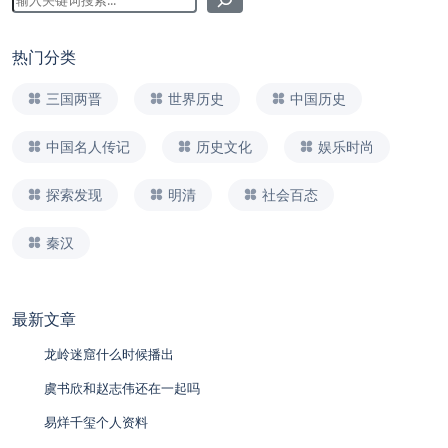
热门分类
三国两晋
世界历史
中国历史
中国名人传记
历史文化
娱乐时尚
探索发现
明清
社会百态
秦汉
最新文章
龙岭迷窟什么时候播出
虞书欣和赵志伟还在一起吗
易烊千玺个人资料