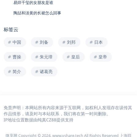
易烊千玺的女朋友是谁
陶喆和淡黄的长裙怎么回事
标签云
中国
刘备
刘邦
日本
曹操
朱元璋
皇后
皇帝
简介
诸葛亮
免责声明：本网站所有内容来源于互联网，如权利人发现存在误传其
作品情形，请及时与本站联系，我们将在第一时间删除。
IP地址位置数据由
纯真CZ88
提供支持
微享网 Copyright © 2024. www.vshare.tech All Rights Reserved 上海联