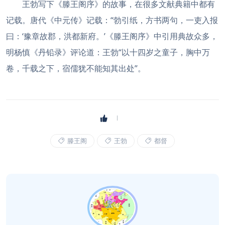
王勃写下《滕王阁序》的故事，在很多文献典籍中都有
记载。唐代《中元传》记载：“勃引纸，方书两句，一吏入报
曰：‘豫章故郡，洪都新府。’《滕王阁序》中引用典故众多，
明杨慎《丹铅录》评论道：王勃“以十四岁之童子，胸中万
卷，千载之下，宿儒犹不能知其出处”。
滕王阁
王勃
都督