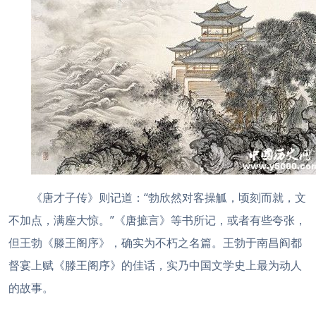
《唐才子传》则记道：“勃欣然对客操觚，顷刻而就，文
不加点，满座大惊。”《唐摭言》等书所记，或者有些夸张，
但王勃《滕王阁序》，确实为不朽之名篇。王勃于南昌阎都
督宴上赋《滕王阁序》的佳话，实乃中国文学史上最为动人
的故事。