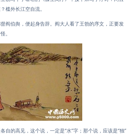
在？槛外长江空自流。
都督阎伯舆，便起身告辞。阎大人看了王勃的序文，正要发
奇怪。
各自的高见，这个说，一定是“水”字；那个说，应该是“独”