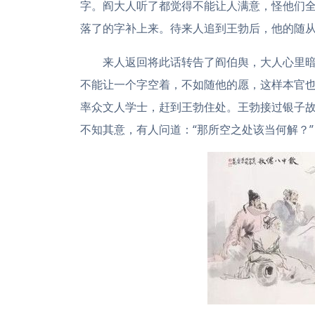
字。阎大人听了都觉得不能让人满意，怪他们
落了的字补上来。待来人追到王勃后，他的随从
来人返回将此话转告了阎伯舆，大人心里暗
不能让一个字空着，不如随他的愿，这样本官也
率众文人学士，赶到王勃住处。王勃接过银子故
不知其意，有人问道：“那所空之处该当何解？”