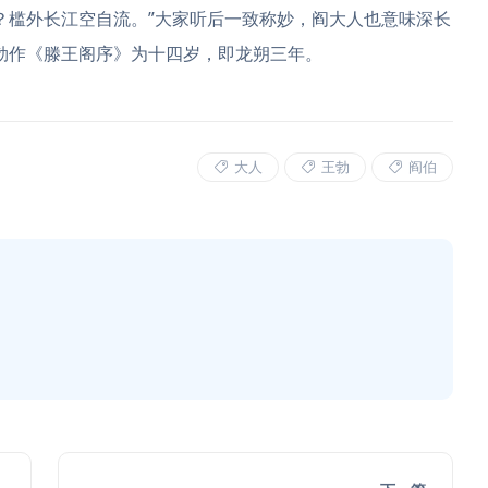
？槛外长江空自流。”大家听后一致称妙，阎大人也意味深长
王勃作《滕王阁序》为十四岁，即龙朔三年。
大人
王勃
阎伯