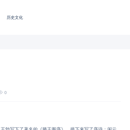
历史文化
0
，王勃写下了著名的《滕王阁序》，接下来写了序诗：闲云