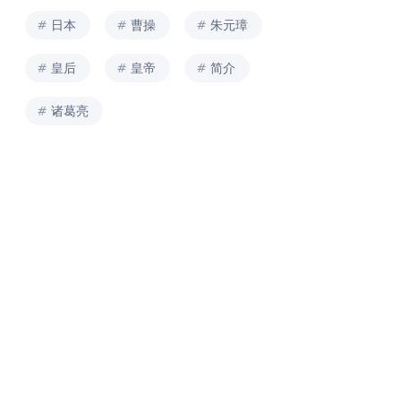
日本
曹操
朱元璋
皇后
皇帝
简介
诸葛亮