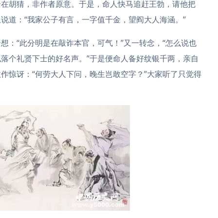
全在胡猜，非作者原意。于是，命人快马追赶王勃，请他把
说道：“我家公子有言，一字值千金，望阎大人海涵。”
想：“此分明是在敲诈本官，可气！”又一转念，“怎么说也
落个礼贤下士的好名声。”于是便命人备好纹银千两，亲自
作惊讶：“何劳大人下问，晚生岂敢空字？”大家听了只觉得