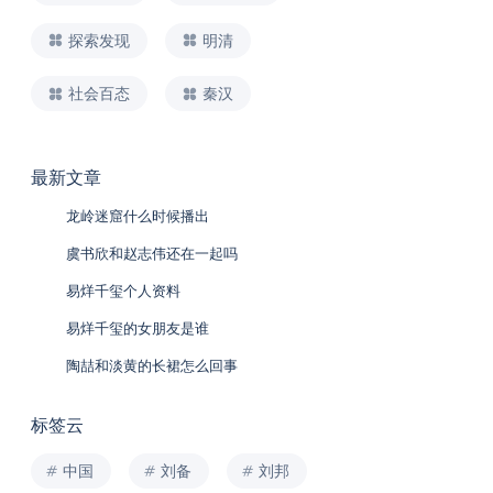
探索发现
明清
社会百态
秦汉
最新文章
龙岭迷窟什么时候播出
虞书欣和赵志伟还在一起吗
易烊千玺个人资料
易烊千玺的女朋友是谁
陶喆和淡黄的长裙怎么回事
标签云
中国
刘备
刘邦