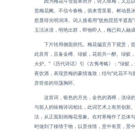
因为梅花斗雪迎寒而开，诗人咏梅，又总以
觉梅花阑。不信今春晚，俱来雪里看。树动悬冰
愈显得光明润泽。词人接着用“犹抱琵琶半遮面
玉洁冰清，明艳出群，即物即人，梅已和人融
下片转用侧面烘托。梅花偏宜月下观赏，
此良宵，且备金樽、绿蚁，花前共一醉。绿蚁，
火炉。”《历代诗话》引《古隽考略》：“绿蚁
夜饮酒，表现赏梅的豪情逸致；结句“此花不与
弃世俗的坦荡胸怀。
这首词，银色的月光，金色的酒樽，淡绿
与前人的咏梅诗词相比，此词艺术上有所创新
法，从正面刻画梅花形象。在对寒梅作了总体
时做到了移情于物，以景传情，意中有景，景