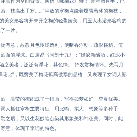
冰雪作为空间背景。庾信《咏梅花》诗：“常年腊月半，已
落，枝高出手寒……”半放的寒梅点缀着覆雪悬冰的梅枝，
”的美女形容将开未开之梅的轻盈娇美，用玉人出浴形容梅的
成了一片。
造物有意，故教月色玲珑透剔，使暗香浮动，疏影横斜。值
酒面的浮沫。白居易《问刘十九》：“绿蚁新醅酒，红泥小
，酒之美者，泛泛有浮花，其色绿。”抒发赏梅情怀。先写月
群花比”，既赞美了梅花孤高傲寒的品格，又表现了女词人鄙
的酒，晶莹的梅织成了一幅画，写得如梦如幻，空灵优美。
。词人抓住寒梅主要特征，用比喻、拟人、想象等多种手
勾勒之后，又以生花妙笔点染其形象美和神态美。同时，此
中寄意，体现了李词的特色。