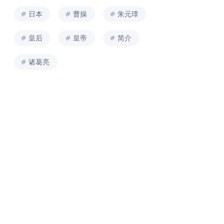
日本
曹操
朱元璋
皇后
皇帝
简介
诸葛亮