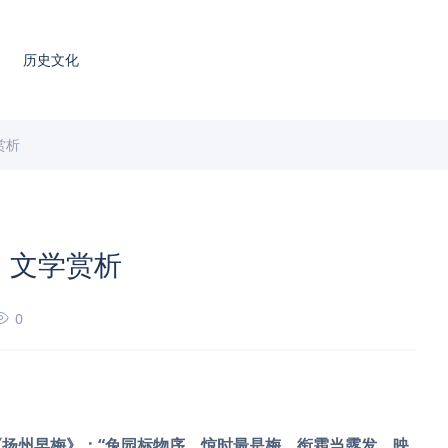
历史文化
赏析
》文学赏析
0
扬州早梅》：“兔园标物序，惊时最是梅。衔霜当露发，映