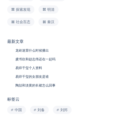
探索发现
明清
社会百态
秦汉
最新文章
龙岭迷窟什么时候播出
虞书欣和赵志伟还在一起吗
易烊千玺个人资料
易烊千玺的女朋友是谁
陶喆和淡黄的长裙怎么回事
标签云
中国
刘备
刘邦