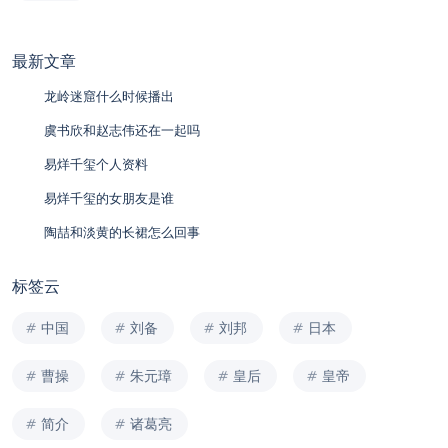
最新文章
龙岭迷窟什么时候播出
虞书欣和赵志伟还在一起吗
易烊千玺个人资料
易烊千玺的女朋友是谁
陶喆和淡黄的长裙怎么回事
标签云
中国
刘备
刘邦
日本
曹操
朱元璋
皇后
皇帝
简介
诸葛亮