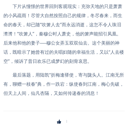
下片从憧憬的世界回到客观现实：充弥天地的只是萧萧
的小风疏雨！尽管大自然按照自己的规律，冬尽春来，而生
命的春天，却已随“吹箫人去”而永远消逝，这怎不令人珠泪
潸潸！“吹箫人”，秦穆公时人萧史，他的箫声能招引凤凰。
后来他和他的妻子──穆公女弄玉双双仙去。这个美丽的神
话，既暗示了她曾有过的夫唱妇随的幸福生活，又以“人去楼
空”，倾诉了昔日欢乐已成梦幻的刻骨哀思。
最后落题，用陆凯“折梅逢驿使，寄与陇头人。江南无所
有，聊赠一枝春”典，作一跌宕：纵使春到江南，梅心先破，
但天上人间，仙凡杏隔，又如何传递春的消息！