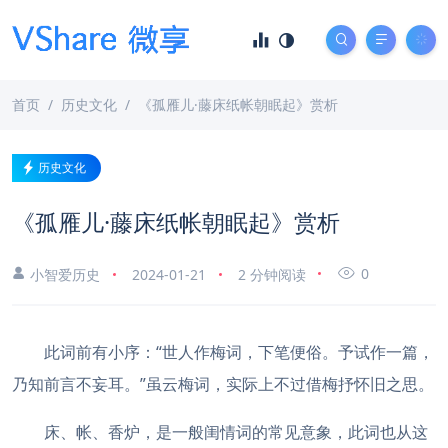
首页
历史文化
《孤雁儿·藤床纸帐朝眠起》赏析
历史文化
《孤雁儿·藤床纸帐朝眠起》赏析
0
小智爱历史
2024-01-21
2 分钟阅读
此词前有小序：“世人作梅词，下笔便俗。予试作一篇，
乃知前言不妄耳。”虽云梅词，实际上不过借梅抒怀旧之思。
床、帐、香炉，是一般闺情词的常见意象，此词也从这