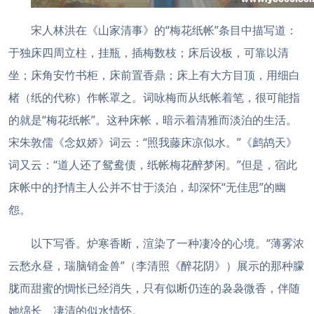
宋人林洪在《山家清事》的“梅花纸帐”条目中描写道：
于独床四周立柱，挂瓶，插梅数枝；床后设板，可靠以清
坐；床角安竹书柜，床前置香鼎；床上有大方目顶，用细白
楮（纸的代称）作帐罩之。词咏梅而从纸帐着笔，很可能指
的就是“梅花纸帐”。这种床帐，暗示着清雅而淡泊的生活。
宋朱敦儒《念奴娇》词云：“照我藤床凉似水。”《鹧鸪天》
词又云：“道人还了鸳鸯债，纸帐梅花醉梦闲。”但是，宿此
床帐中的抒情主人公并不甘于淡泊，却深怀“无佳思”的幽
怨。
以下写香。炉寒香断，渲染了一种凄冷的心境。“薄雾浓
云愁永昼，瑞脑销金兽”（李清照《醉花阴》）展示的那种朦
胧而甜蜜的惆怅已经消失，只有似断仍连的袅袅微香，伴随
她绵长、凄清的似水情怀。