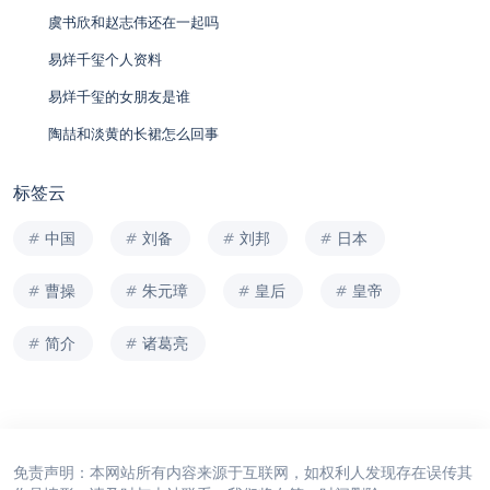
虞书欣和赵志伟还在一起吗
易烊千玺个人资料
易烊千玺的女朋友是谁
陶喆和淡黄的长裙怎么回事
标签云
中国
刘备
刘邦
日本
曹操
朱元璋
皇后
皇帝
简介
诸葛亮
免责声明：本网站所有内容来源于互联网，如权利人发现存在误传其