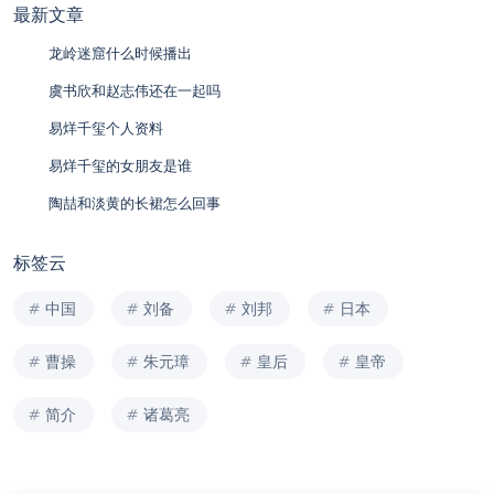
最新文章
龙岭迷窟什么时候播出
虞书欣和赵志伟还在一起吗
易烊千玺个人资料
易烊千玺的女朋友是谁
陶喆和淡黄的长裙怎么回事
标签云
中国
刘备
刘邦
日本
曹操
朱元璋
皇后
皇帝
简介
诸葛亮