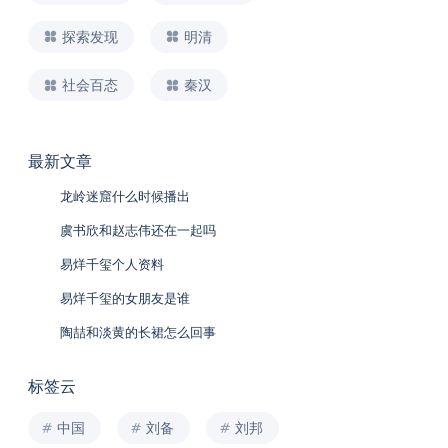
探索发现
明清
社会百态
秦汉
最新文章
龙岭迷窟什么时候播出
虞书欣和赵志伟还在一起吗
易烊千玺个人资料
易烊千玺的女朋友是谁
陶喆和淡黄的长裙怎么回事
标签云
中国
刘备
刘邦