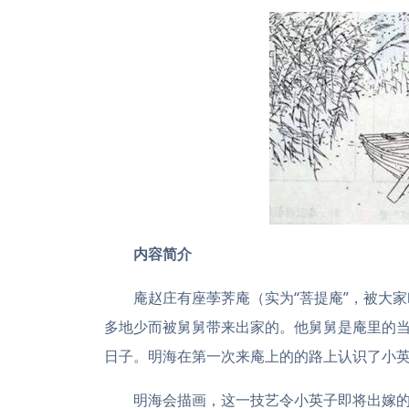
内容简介
庵赵庄有座荸荠庵（实为“菩提庵”，被大
多地少而被舅舅带来出家的。他舅舅是庵里的
日子。明海在第一次来庵上的的路上认识了小
明海会描画，这一技艺令小英子即将出嫁