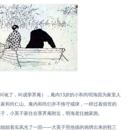
家叫讹了，叫成荸荠庵），庵内13岁的小和尚明海因为家里人
当家和尚仁山。庵内和尚们并不恪守戒律，一样过着俗世的
英子，小英子家住在荸荠庵附近，明海老往她家跑。
的姐姐着实风光了一回——大英子照他描的画绣出来的鞋三