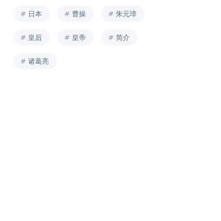
日本
曹操
朱元璋
皇后
皇帝
简介
诸葛亮