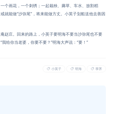
，一个画花，一个刺绣；一起栽秧、薅草、车水、放割稻
戒就能做“沙弥尾”，将来能做方丈。小英子划船送他去善因
回庵赵庄。回来的路上，小英子要明海不要当沙弥尾也不要
我给你当老婆，你要不要？”明海大声说：“要！”
小英子
明海
荸荠