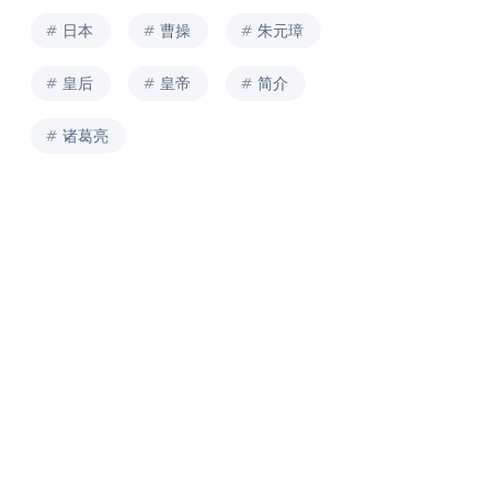
日本
曹操
朱元璋
皇后
皇帝
简介
诸葛亮