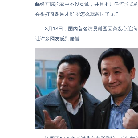
临终前嘱托家中不设灵堂，并且不开任何形式
会很好奇谢园才61岁怎么就离世了呢？
8月18日，国内著名演员谢园因突发心脏病
让许多网友感到痛惜。