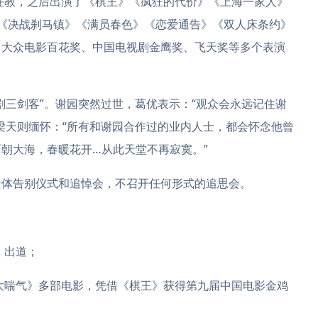
任教，之后出演了《棋王》《疯狂的代价》《上海一家人》
《决战刹马镇》《满员春色》《恋爱通告》《双人床条约》
、大众电影百花奖、中国电视剧金鹰奖、飞天奖等多个表演
三剑客”。谢园突然过世，葛优表示：“观众会永远记住谢
梁天则缅怀：“所有和谢园合作过的业内人士，都会怀念他曾
朝大海，春暖花开…从此天堂不再寂寞。”
体告别仪式和追悼会，不召开任何形式的追思会。
》出道；
大喘气》多部电影，凭借《棋王》获得第九届中国电影金鸡