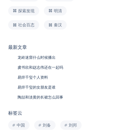
探索发现
明清
社会百态
秦汉
最新文章
龙岭迷窟什么时候播出
虞书欣和赵志伟还在一起吗
易烊千玺个人资料
易烊千玺的女朋友是谁
陶喆和淡黄的长裙怎么回事
标签云
中国
刘备
刘邦