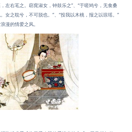
，左右芼之。窈窕淑女，钟鼓乐之”、“于嗟鸠兮，无食桑
。女之耽兮，不可脱也。”、“投我以木桃，报之以琼瑶。”
时浪漫的情爱之风。