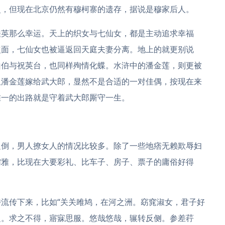
史，但现在北京仍然有穆柯寨的遗存，据说是穆家后人。
桂英那么幸运。天上的织女与七仙女，都是主动追求幸福
次面，七仙女也被逼返回天庭夫妻分离。地上的就更别说
山伯与祝英台，也同样殉情化蝶。水浒中的潘金莲，则更被
但潘金莲嫁给武大郎，显然不是合适的一对佳偶，按现在来
唯一的出路就是守着武大郎厮守一生。
边倒，男人撩女人的情况比较多。除了一些地痞无赖欺辱妇
儒雅，比现在大要彩礼、比车子、房子、票子的庸俗好得
流传下来，比如“关关雎鸠，在河之洲。窈窕淑女，君子好
之。求之不得，寤寐思服。悠哉悠哉，辗转反侧。参差荇