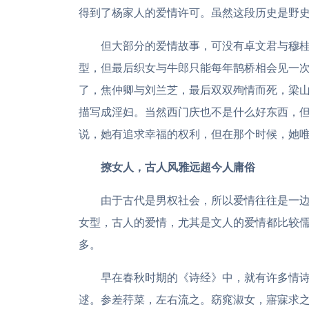
得到了杨家人的爱情许可。虽然这段历史是野
但大部分的爱情故事，可没有卓文君与穆
型，但最后织女与牛郎只能每年鹊桥相会见一
了，焦仲卿与刘兰芝，最后双双殉情而死，梁
描写成淫妇。当然西门庆也不是什么好东西，
说，她有追求幸福的权利，但在那个时候，她
撩女人，古人风雅远超今人庸俗
由于古代是男权社会，所以爱情往往是一
女型，古人的爱情，尤其是文人的爱情都比较
多。
早在春秋时期的《诗经》中，就有许多情诗
逑。参差荇菜，左右流之。窈窕淑女，寤寐求