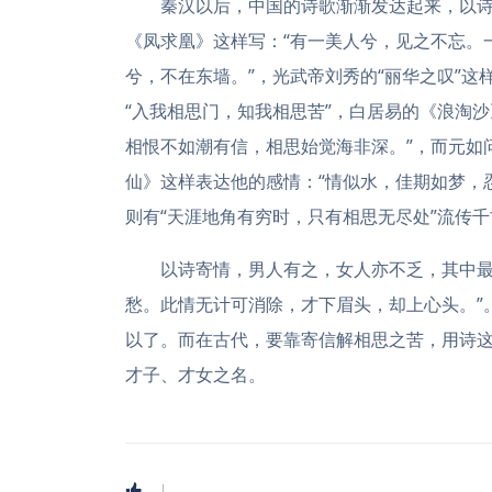
秦汉以后，中国的诗歌渐渐发达起来，以
《凤求凰》这样写：“有一美人兮，见之不忘。
兮，不在东墙。”，光武帝刘秀的“丽华之叹”这
“入我相思门，知我相思苦”，白居易的《浪淘
相恨不如潮有信，相思始觉海非深。”，而元如
仙》这样表达他的感情：“情似水，佳期如梦，
则有“天涯地角有穷时，只有相思无尽处”流传千
以诗寄情，男人有之，女人亦不乏，其中最
愁。此情无计可消除，才下眉头，却上心头。”
以了。而在古代，要靠寄信解相思之苦，用诗
才子、才女之名。