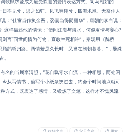
诗词歌赋求爱成为最受欢迎的爱情表达方式。司马相如的
一日不见兮，思之如狂。凤飞翱翔兮，四海求凰。无奈佳人
样说：“仕宦当作执金吾，娶妻当得阴丽华”，唐朝的李白说：
沙》这样描述他的情愫：“借问江潮与海水，何似君情与妾心?
问则言“问世间情为何物，直教生死相许”，秦观用《鹊桥
忍顾鹊桥归路。两情若是久长时，又岂在朝朝暮暮。”，晏殊
古。
有名的当属李清照，“花自飘零水自流，一种相思，两处闲
。今从写情书，偷写个小纸条扔过去，约会个时间地点就可
这种方式，既表达了感情，又锻炼了文笔，这样才不愧风流
媒妁之言
父母之命
男女