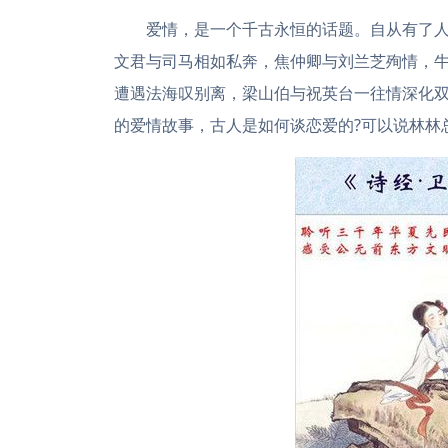
爱情，是一个千古永恒的话题。自从有了
文君与司马相如私奔，焦仲卿与刘兰芝殉情，牛
遭遇法海叹别离，梁山伯与祝英台一往情深化
的爱情故事，古人是如何谈恋爱的?可以说林林