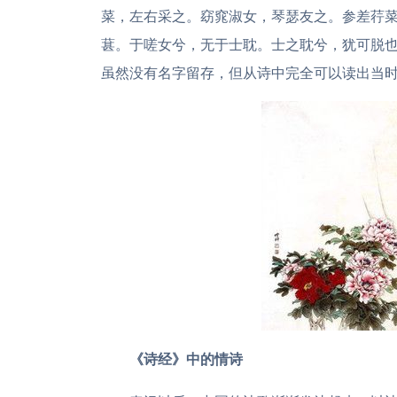
菜，左右采之。窈窕淑女，琴瑟友之。参差荇菜
葚。于嗟女兮，无于士耽。士之耽兮，犹可脱也
虽然没有名字留存，但从诗中完全可以读出当
《诗经》中的情诗