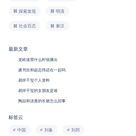
探索发现
明清
社会百态
秦汉
最新文章
龙岭迷窟什么时候播出
虞书欣和赵志伟还在一起吗
易烊千玺个人资料
易烊千玺的女朋友是谁
陶喆和淡黄的长裙怎么回事
标签云
中国
刘备
刘邦