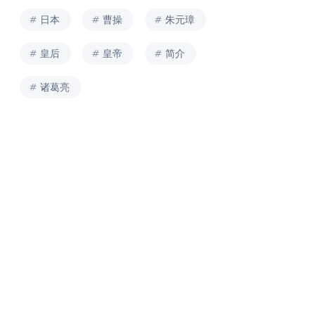
日本
曹操
朱元璋
皇后
皇帝
简介
诸葛亮