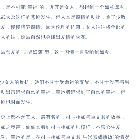
，是不可能“幸福”的，尤其是女人，想得到一个如意郎君，
死武大郎这样的悲剧发生。但人又是感情的动物，除了少数
恋爱，慢慢培养感情。因为伦理的约束，女人往往将全部的
女人的话，婚后自然也会碰出爱情的火花。
后恋爱的“夫唱妇随”型，这一习惯一直影响到如今。
不少女人的反抗，她们不甘于受命运的支配，不甘于没有与男
主动出击追求自己的幸福，幸运者追求到了自己的幸福，但
悲剧也时而发生。
野史上都不乏其人。最有名的，司马相如与卓文君的故事，
相如之琴声，偷偷又看到司马相如的帅模样，不禁心生爱
功。幸运的是，在司马相如与卓文君“生米煮成熟饭”的情况