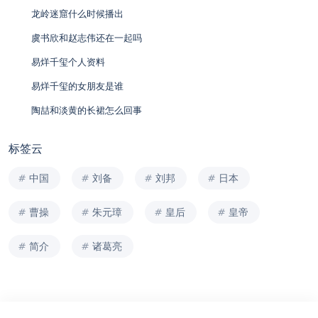
龙岭迷窟什么时候播出
虞书欣和赵志伟还在一起吗
易烊千玺个人资料
易烊千玺的女朋友是谁
陶喆和淡黄的长裙怎么回事
标签云
中国
刘备
刘邦
日本
曹操
朱元璋
皇后
皇帝
简介
诸葛亮