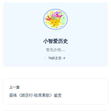
小智爱历史
暂无介绍....
TA的主页
上一篇
晏殊《踏莎行·祖席离歌》鉴赏