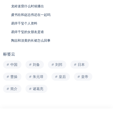
龙岭迷窟什么时候播出
虞书欣和赵志伟还在一起吗
易烊千玺个人资料
易烊千玺的女朋友是谁
陶喆和淡黄的长裙怎么回事
标签云
中国
刘备
刘邦
日本
曹操
朱元璋
皇后
皇帝
简介
诸葛亮