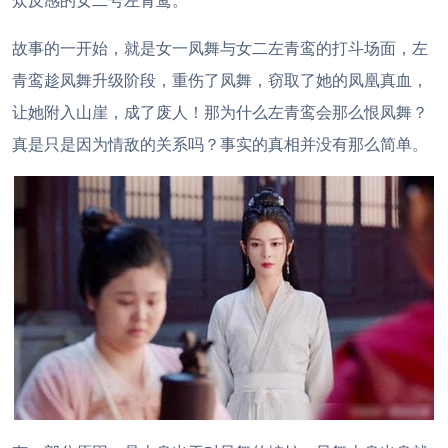
众反感的女二号左青鸾。
故事的一开始，就是女一凤舞与女二左青鸾的打斗场面，左
青鸾趁凤舞升级阶段，重伤了凤舞，窃取了她的凤凰真血，
让她附入山崖，成了废人！那为什么左青鸾会那么恨凤舞？
真是只是因为情敌的关系吗？事实的真相并没有那么简单。