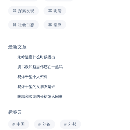
探索发现
明清
社会百态
秦汉
最新文章
龙岭迷窟什么时候播出
虞书欣和赵志伟还在一起吗
易烊千玺个人资料
易烊千玺的女朋友是谁
陶喆和淡黄的长裙怎么回事
标签云
中国
刘备
刘邦