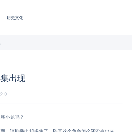
历史文化
现
几集出现
0
是释小龙吗？
而，该剧播出10多集了，陈真这个角色怎么还没有出来。