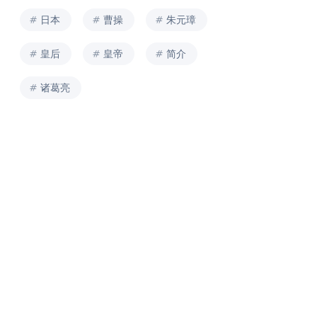
日本
曹操
朱元璋
皇后
皇帝
简介
诸葛亮