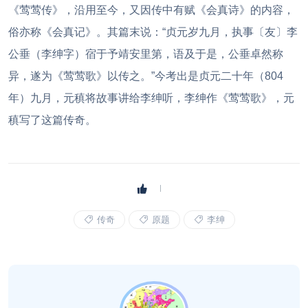
《莺莺传》，沿用至今，又因传中有赋《会真诗》的内容，
俗亦称《会真记》。其篇末说：“贞元岁九月，执事〔友〕李
公垂（李绅字）宿于予靖安里第，语及于是，公垂卓然称
异，遂为《莺莺歌》以传之。”今考出是贞元二十年（804
年）九月，元稹将故事讲给李绅听，李绅作《莺莺歌》，元
稹写了这篇传奇。
传奇
原题
李绅