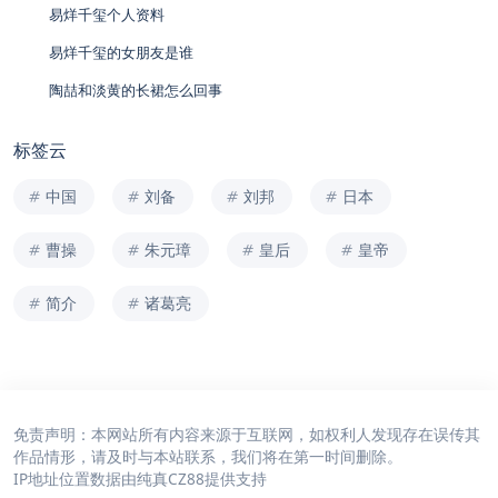
易烊千玺个人资料
易烊千玺的女朋友是谁
陶喆和淡黄的长裙怎么回事
标签云
中国
刘备
刘邦
日本
曹操
朱元璋
皇后
皇帝
简介
诸葛亮
免责声明：本网站所有内容来源于互联网，如权利人发现存在误传其
作品情形，请及时与本站联系，我们将在第一时间删除。
IP地址位置数据由
纯真CZ88
提供支持