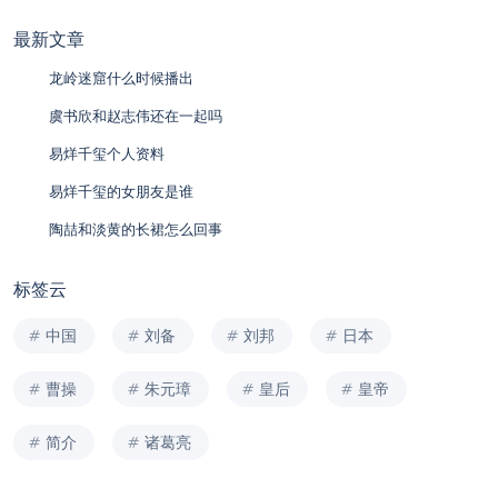
最新文章
龙岭迷窟什么时候播出
虞书欣和赵志伟还在一起吗
易烊千玺个人资料
易烊千玺的女朋友是谁
陶喆和淡黄的长裙怎么回事
标签云
中国
刘备
刘邦
日本
曹操
朱元璋
皇后
皇帝
简介
诸葛亮