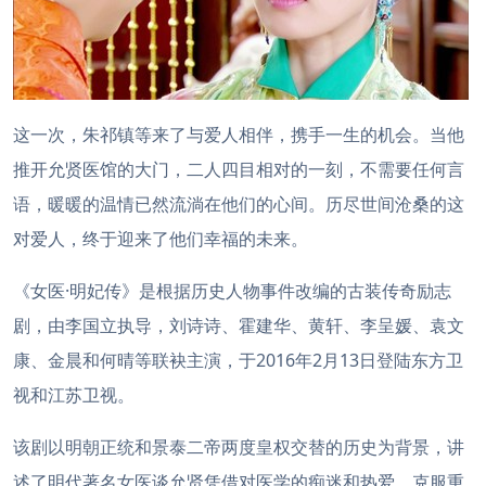
这一次，朱祁镇等来了与爱人相伴，携手一生的机会。当他
推开允贤医馆的大门，二人四目相对的一刻，不需要任何言
语，暖暖的温情已然流淌在他们的心间。历尽世间沧桑的这
对爱人，终于迎来了他们幸福的未来。
《女医·明妃传》是根据历史人物事件改编的古装传奇励志
剧，由李国立执导，刘诗诗、霍建华、黄轩、李呈媛、袁文
康、金晨和何晴等联袂主演，于2016年2月13日登陆东方卫
视和江苏卫视。
该剧以明朝正统和景泰二帝两度皇权交替的历史为背景，讲
述了明代著名女医谈允贤凭借对医学的痴迷和热爱，克服重