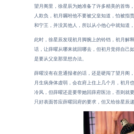
望月阁里，徐星辰为她准备了许多精美的首饰
人欺负，初月嘱咐他不要被父皇知道，怕被指
和宁王，并没其他人，所以从小他心中就知道
此时，徐星辰发现初月脚腕上的铃铛，初月解
话，让薛曜从哪来就回哪去，但初月觉得自己
是要从父皇那里想办法。
薛曜没有在意通报者的话，还是硬闯了望月阁
月生病身体虚弱，会在府上住上几个月，初月
冷风，但薛曜还是要带她回薛府医治，否则就
只好表面答应薛曜回府的要求，但又给徐星辰