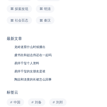
探索发现
明清
社会百态
秦汉
最新文章
龙岭迷窟什么时候播出
虞书欣和赵志伟还在一起吗
易烊千玺个人资料
易烊千玺的女朋友是谁
陶喆和淡黄的长裙怎么回事
标签云
中国
刘备
刘邦