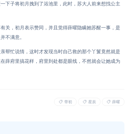
便一下子将初月拽到了浴池里，此时，苏大人前来想找公主
事有关，初月表示赞同，并且觉得薛曜隐瞒她苏醒一事，是
人并不满意。
父亲帮忙说情，这时才发现当时自己救的那个丫鬟竟然就是
想在薛府里搞花样，府里到处都是眼线，不然就会让她成为
带初
星辰
薛曜