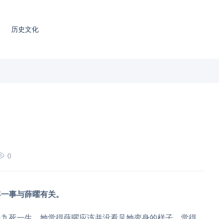
历史文化
0
客一事与薛曜有关。
是九死一生，她觉得薛曜应该并没看见她变身的样子，觉得