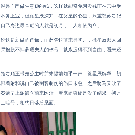
，说是自己做生意赚的钱，这样就能避免因没钱而在宫中受
责不务正业，但徐星辰深知，在父皇的心里，只重视苏贵妃
，自己身边最亲近的人就是初月，二人相依为命。
释说这是新做的首饰，而薛曜也前来寻初月，徐星辰派人回
如果摆脱不掉薛曜夫人的称号，就永远得不到自由，看来还
，指责顺王带走公主时并未提前知乎一声，徐星辰解释，初
也跟着附和说自己被刺客刺伤的伤口未愈，之后骑马又吹了
要奏请皇上派御医前来医治，看来硬碰硬是没了结果，初月
递上暗号，相约日落后见面。