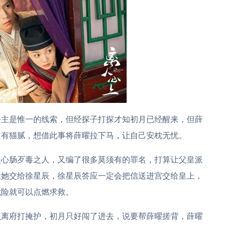
公主是惟一的线索，但经探子打探才知初月已经醒来，但薛
定有猫腻，想借此事将薛曜拉下马，让自己安枕无忧。
是心肠歹毒之人，又编了很多莫须有的罪名，打算让父皇派
让她交给徐星辰，徐星辰答应一定会把信送进宫交给皇上，
危险就可以点燃求救。
幺离府打掩护，初月只好闯了进去，说要帮薛曜搓背，薛曜