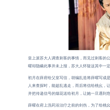
皇上派苏大人调查刺客的事情，而见过刺客的
曜却隐瞒此事并未上报，苏大人怀疑这其中一
初月在薛府给父皇写信，胡编乱造将薛曜写成
人来查探时，能趁乱逃走，而后将信给桃幺，
并把传递信号的烟花送给初月，让她一旦遇到
薛曜在府上洗药浴治疗之前的剑伤，为了给桃