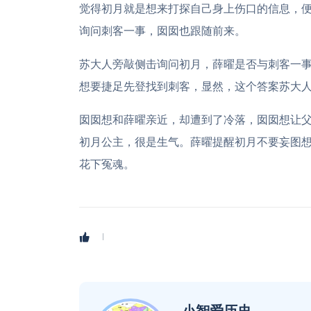
觉得初月就是想来打探自己身上伤口的信息，
询问刺客一事，囡囡也跟随前来。
苏大人旁敲侧击询问初月，薛曜是否与刺客一
想要捷足先登找到刺客，显然，这个答案苏大
囡囡想和薛曜亲近，却遭到了冷落，囡囡想让
初月公主，很是生气。
薛曜提醒初月不要妄图
花下冤魂。
小智爱历史