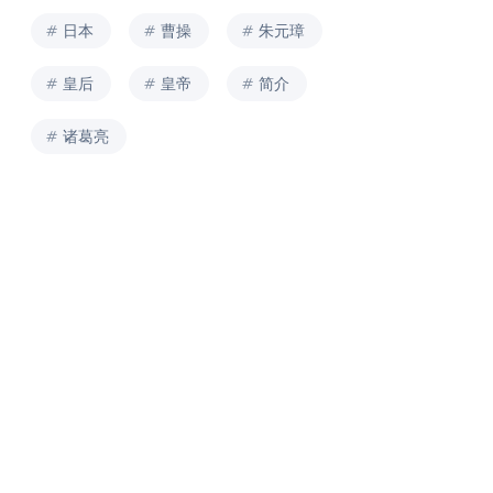
日本
曹操
朱元璋
皇后
皇帝
简介
诸葛亮