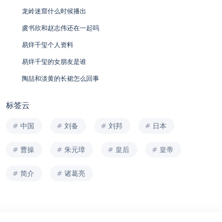
龙岭迷窟什么时候播出
虞书欣和赵志伟还在一起吗
易烊千玺个人资料
易烊千玺的女朋友是谁
陶喆和淡黄的长裙怎么回事
标签云
中国
刘备
刘邦
日本
曹操
朱元璋
皇后
皇帝
简介
诸葛亮