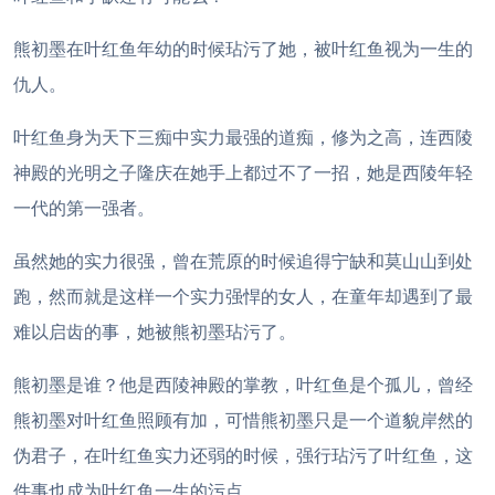
熊初墨在叶红鱼年幼的时候玷污了她，被叶红鱼视为一生的
仇人。
叶红鱼身为天下三痴中实力最强的道痴，修为之高，连西陵
神殿的光明之子隆庆在她手上都过不了一招，她是西陵年轻
一代的第一强者。
虽然她的实力很强，曾在荒原的时候追得宁缺和莫山山到处
跑，然而就是这样一个实力强悍的女人，在童年却遇到了最
难以启齿的事，她被熊初墨玷污了。
熊初墨是谁？他是西陵神殿的掌教，叶红鱼是个孤儿，曾经
熊初墨对叶红鱼照顾有加，可惜熊初墨只是一个道貌岸然的
伪君子，在叶红鱼实力还弱的时候，强行玷污了叶红鱼，这
件事也成为叶红鱼一生的污点。