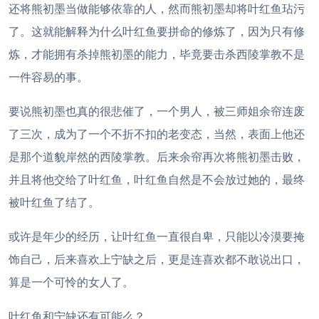
还将熊初墨当做能够依靠的人，然而熊初墨却将叶红鱼玷污
了。这就能解释为什么叶红鱼要拼命的修炼了，因为只有修
炼，才能拥有杀掉熊初墨的能力，毕竟要击杀西陵掌教不是
一件容易的事。
要说熊初墨也真的很悲催了，一个男人，被三师姐余帘连废
了三次，成为了一个不折不扣的老变态，当然，表面上他还
是那个道貌岸然的西陵掌教。后来余帘再次将熊初墨击败，
并且将他交给了叶红鱼，叶红鱼自然是不会放过她的，最终
被叶红鱼了结了。
或许是年少的经历，让叶红鱼一直很自卑，只能以冷漠要掩
饰自己，后来喜欢上宁缺之后，更是连喜欢都不敢说出口，
算是一个可怜的女人了。
叶红鱼和宁缺还有可能么？