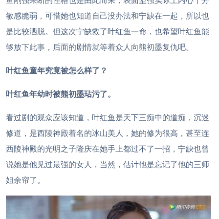
鱼刚强果断的性格也是由此而来，表面坚强实际上内心十分
敏感脆弱，可惜她也知道自己没办法和宁缺在一起，所以也
是比较洒脱。但这次宁缺救了叶红鱼一命，也希望叶红鱼能
够放下此事，后面的剧情就等着众人向熊初墨复仇吧。
叶红鱼童年究竟被怎么样了？
叶红鱼年幼时被熊初墨玷污了。
看过剧的观众应该知道，叶红鱼是天下三痴中的道痴，沉迷
修道，是西陵神殿着名的冰山美人，她的修为很高，甚至连
西陵神殿的光明之子隆庆在她手上都过不了一招，宁缺也曾
说她是他见过最强的女人，当然，估计他是忘记了他的三师
姐余帘了。