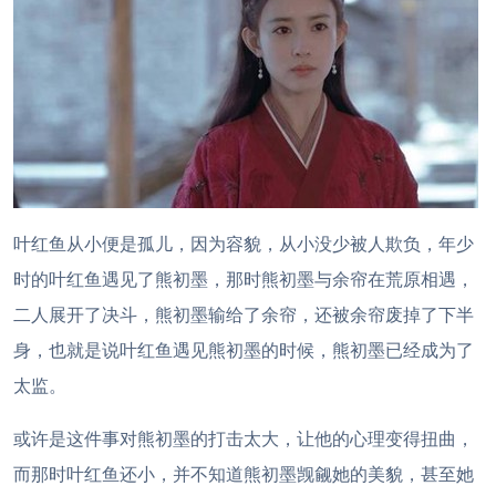
叶红鱼从小便是孤儿，因为容貌，从小没少被人欺负，年少
时的叶红鱼遇见了熊初墨，那时熊初墨与余帘在荒原相遇，
二人展开了决斗，熊初墨输给了余帘，还被余帘废掉了下半
身，也就是说叶红鱼遇见熊初墨的时候，熊初墨已经成为了
太监。
或许是这件事对熊初墨的打击太大，让他的心理变得扭曲，
而那时叶红鱼还小，并不知道熊初墨觊觎她的美貌，甚至她