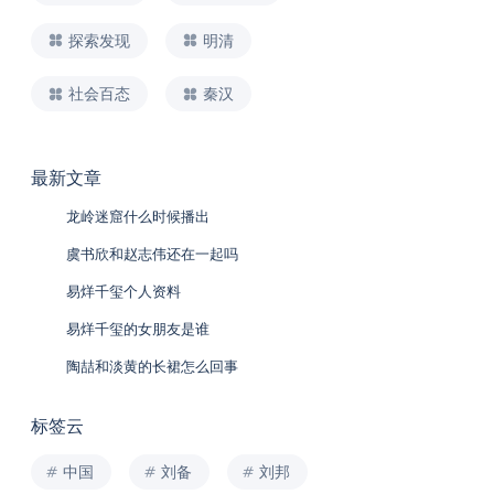
探索发现
明清
社会百态
秦汉
最新文章
龙岭迷窟什么时候播出
虞书欣和赵志伟还在一起吗
易烊千玺个人资料
易烊千玺的女朋友是谁
陶喆和淡黄的长裙怎么回事
标签云
中国
刘备
刘邦