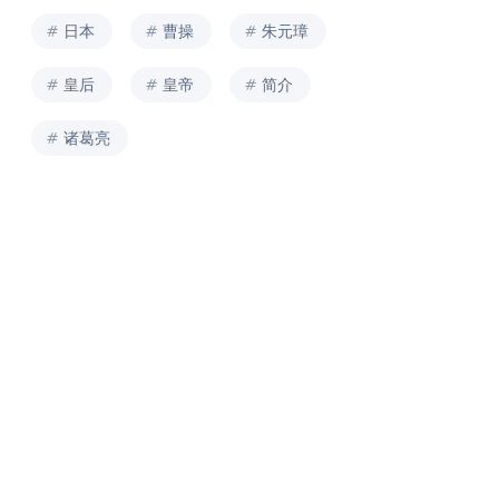
日本
曹操
朱元璋
皇后
皇帝
简介
诸葛亮