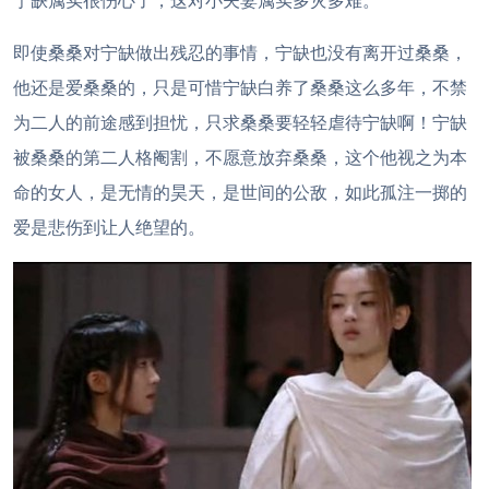
宁缺属实很伤心了，这对小夫妻属实多灾多难。
即使桑桑对宁缺做出残忍的事情，宁缺也没有离开过桑桑，
他还是爱桑桑的，只是可惜宁缺白养了桑桑这么多年，不禁
为二人的前途感到担忧，只求桑桑要轻轻虐待宁缺啊！宁缺
被桑桑的第二人格阉割，不愿意放弃桑桑，这个他视之为本
命的女人，是无情的昊天，是世间的公敌，如此孤注一掷的
爱是悲伤到让人绝望的。