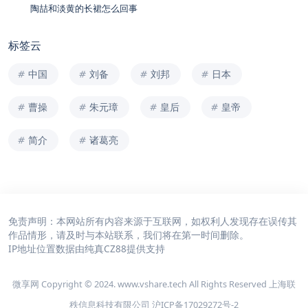
陶喆和淡黄的长裙怎么回事
标签云
中国
刘备
刘邦
日本
曹操
朱元璋
皇后
皇帝
简介
诸葛亮
免责声明：本网站所有内容来源于互联网，如权利人发现存在误传其
作品情形，请及时与本站联系，我们将在第一时间删除。
IP地址位置数据由
纯真CZ88
提供支持
微享网 Copyright © 2024. www.vshare.tech All Rights Reserved 上海联
秩信息科技有限公司
沪ICP备17029272号-2