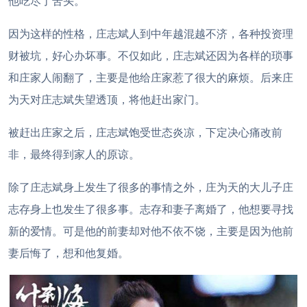
他吃尽了苦头。
因为这样的性格，庄志斌人到中年越混越不济，各种投资理
财被坑，好心办坏事。不仅如此，庄志斌还因为各样的琐事
和庄家人闹翻了，主要是他给庄家惹了很大的麻烦。后来庄
为天对庄志斌失望透顶，将他赶出家门。
被赶出庄家之后，庄志斌饱受世态炎凉，下定决心痛改前
非，最终得到家人的原谅。
除了庄志斌身上发生了很多的事情之外，庄为天的大儿子庄
志存身上也发生了很多事。志存和妻子离婚了，他想要寻找
新的爱情。可是他的前妻却对他不依不饶，主要是因为他前
妻后悔了，想和他复婚。