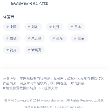
陶喆和淡黄的长裙怎么回事
标签云
中国
刘备
刘邦
日本
曹操
朱元璋
皇后
皇帝
简介
诸葛亮
免责声明：本网站所有内容来源于互联网，如权利人发现存在误传其
作品情形，请及时与本站联系，我们将在第一时间删除。
IP地址位置数据由
纯真CZ88
提供支持
微享网 Copyright © 2024. www.vshare.tech All Rights Reserved 上海联
秩信息科技有限公司
沪ICP备17029272号-2