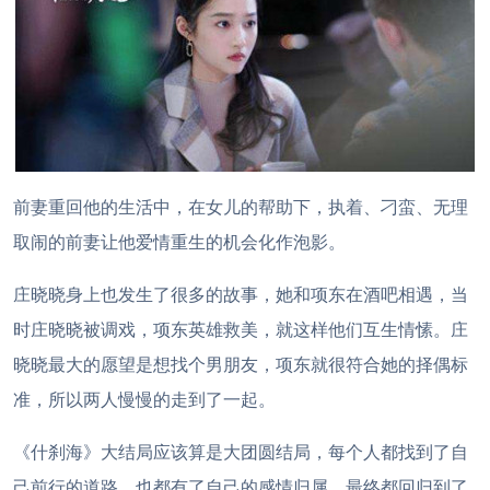
前妻重回他的生活中，在女儿的帮助下，执着、刁蛮、无理
取闹的前妻让他爱情重生的机会化作泡影。
庄晓晓身上也发生了很多的故事，她和项东在酒吧相遇，当
时庄晓晓被调戏，项东英雄救美，就这样他们互生情愫。庄
晓晓最大的愿望是想找个男朋友，项东就很符合她的择偶标
准，所以两人慢慢的走到了一起。
《什刹海》大结局应该算是大团圆结局，每个人都找到了自
己前行的道路，也都有了自己的感情归属，最终都回归到了