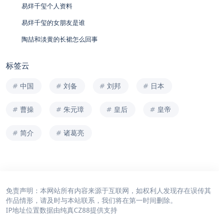
易烊千玺个人资料
易烊千玺的女朋友是谁
陶喆和淡黄的长裙怎么回事
标签云
中国
刘备
刘邦
日本
曹操
朱元璋
皇后
皇帝
简介
诸葛亮
免责声明：本网站所有内容来源于互联网，如权利人发现存在误传其
作品情形，请及时与本站联系，我们将在第一时间删除。
IP地址位置数据由
纯真CZ88
提供支持