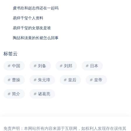
虞书欣和赵志伟还在一起吗
易烊千玺个人资料
易烊千玺的女朋友是谁
陶喆和淡黄的长裙怎么回事
标签云
中国
刘备
刘邦
日本
曹操
朱元璋
皇后
皇帝
简介
诸葛亮
免责声明：本网站所有内容来源于互联网，如权利人发现存在误传其