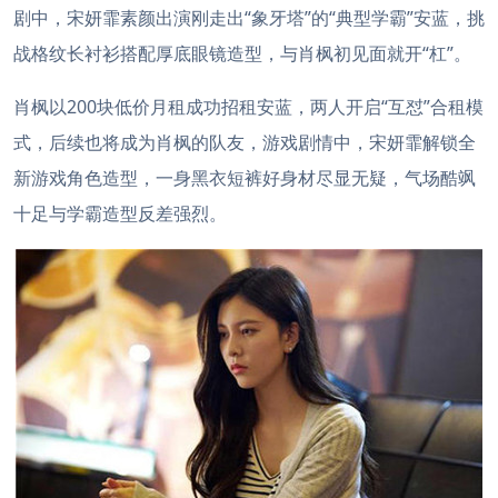
剧中，宋妍霏素颜出演刚走出“象牙塔”的“典型学霸”安蓝，挑
战格纹长衬衫搭配厚底眼镜造型，与肖枫初见面就开“杠”。
肖枫以200块低价月租成功招租安蓝，两人开启“互怼”合租模
式，后续也将成为肖枫的队友，游戏剧情中，宋妍霏解锁全
新游戏角色造型，一身黑衣短裤好身材尽显无疑，气场酷飒
十足与学霸造型反差强烈。