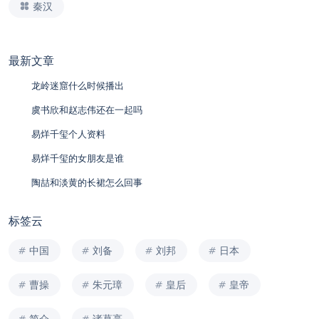
秦汉
最新文章
龙岭迷窟什么时候播出
虞书欣和赵志伟还在一起吗
易烊千玺个人资料
易烊千玺的女朋友是谁
陶喆和淡黄的长裙怎么回事
标签云
中国
刘备
刘邦
日本
曹操
朱元璋
皇后
皇帝
简介
诸葛亮