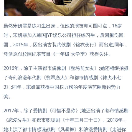
虽然宋妍霏是练习生出身，但她的演技却可圈可点，16岁
时，宋妍霏加入韩国JYP娱乐公司担任练习生，后因腿伤回
国，2015年，因出演古装武侠剧《锦衣夜行》而出道;同年，
凭借原创校园纪实节目《一年级·大学季》获得关注。
2016年，除了主演都市偶像剧《整垮前女友》;她还相继拍摄
了奇幻浪漫年代剧《翡翠恋人》和都市情感剧《神犬小七
3》;同年，宋妍霏获得中国权力榜的年度演艺圈新锐势力
奖。
2017年，除了爱情剧《可惜不是你》;她还出演了都市情感剧
《恋爱先生》和都市职场剧《十年三月三十日》。2018年，
她出演了都市情感谍战剧《风暴舞》和浪漫爱情剧《走进你