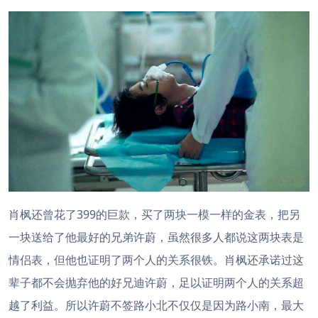
肖枫还曾花了399的巨款，买了两块一模一样的金表，把另
一块送给了他最好的兄弟许蔚，虽然很多人都说这两块表是
情侣表，但他也证明了两个人的关系很铁。肖枫还承诺过这
辈子都不会抛弃他的好兄迪许蔚，足以证明两个人的关系超
越了利益。所以许蔚不签路小北不仅仅是因为路小南，最大