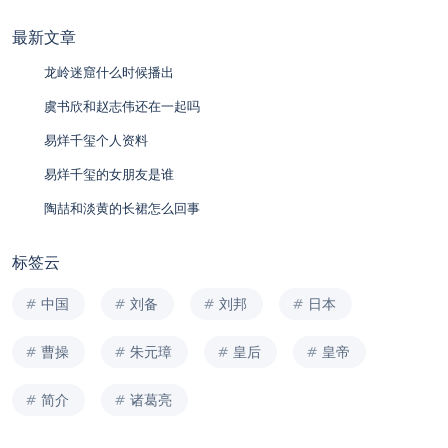
最新文章
龙岭迷窟什么时候播出
虞书欣和赵志伟还在一起吗
易烊千玺个人资料
易烊千玺的女朋友是谁
陶喆和淡黄的长裙怎么回事
标签云
中国
刘备
刘邦
日本
曹操
朱元璋
皇后
皇帝
简介
诸葛亮