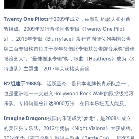
Twenty One Pilots
于2009年成立，由泰勒·约瑟夫和乔西·
敦组成。2009年发行首张同名专辑《Twenty One Pilot
s》。2015年专辑《Blurryface》发行首周便位列美国公告
牌二百专辑榜首位并于次年凭借此专辑获公告牌音乐奖“最佳
摇滚艺人”、“最佳摇滚专辑”奖，歌曲《Heathens》成为《X
特遣队》主题曲。2017年荣获格莱美奖。
B’z组建于1988年
，活跃至今，是日本老牌长青乐队之一，
也是亚洲唯一一支进入Hollywood Rock Walk的殿堂级摇滚
乐队。专辑销量总计达8000万张，在日本乐坛无人能及。
Imagine Dragons
被国内乐迷成为”梦龙“，是2008年成立
的美国独立乐队。2012年凭借《Night Visions》大获成功。
2014年为《变形金刚》献唱主题曲《Battle Cry》，同年9月