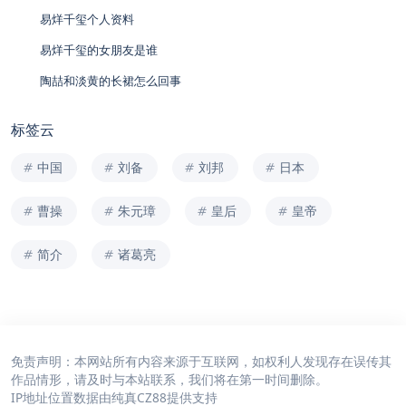
易烊千玺个人资料
易烊千玺的女朋友是谁
陶喆和淡黄的长裙怎么回事
标签云
中国
刘备
刘邦
日本
曹操
朱元璋
皇后
皇帝
简介
诸葛亮
免责声明：本网站所有内容来源于互联网，如权利人发现存在误传其
作品情形，请及时与本站联系，我们将在第一时间删除。
IP地址位置数据由
纯真CZ88
提供支持