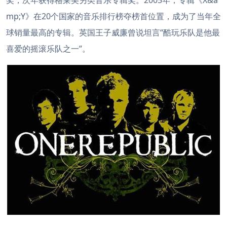
奖，次年获得格莱美另类音乐专辑奖。2005年，专辑《X&a
mp;Y》在20个国家的音乐排行榜夺榜首位置，成为了当年全
球销量最高的专辑。英国王子威廉曾说坦言“酷玩乐队是他最
喜爱的摇滚乐队之一”。