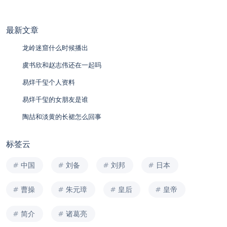
最新文章
龙岭迷窟什么时候播出
虞书欣和赵志伟还在一起吗
易烊千玺个人资料
易烊千玺的女朋友是谁
陶喆和淡黄的长裙怎么回事
标签云
中国
刘备
刘邦
日本
曹操
朱元璋
皇后
皇帝
简介
诸葛亮