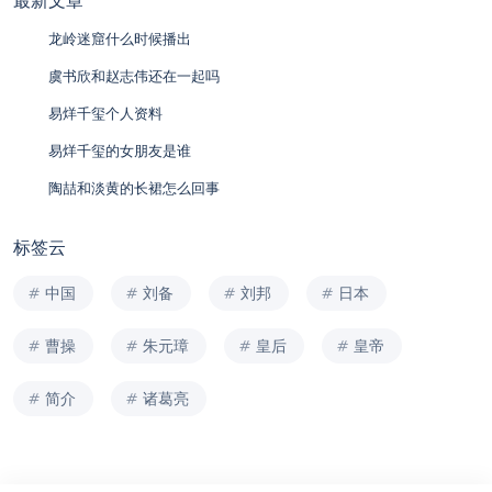
最新文章
龙岭迷窟什么时候播出
虞书欣和赵志伟还在一起吗
易烊千玺个人资料
易烊千玺的女朋友是谁
陶喆和淡黄的长裙怎么回事
标签云
中国
刘备
刘邦
日本
曹操
朱元璋
皇后
皇帝
简介
诸葛亮