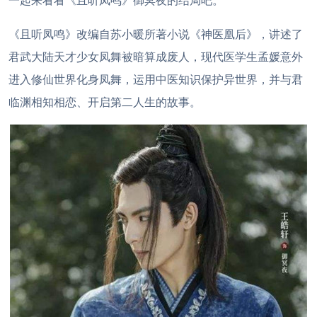
一起来看看《且听凤鸣》御冥夜的结局吧。
《且听凤鸣》改编自苏小暖所著小说《神医凰后》，讲述了
君武大陆天才少女凤舞被暗算成废人，现代医学生孟媛意外
进入修仙世界化身凤舞，运用中医知识保护异世界，并与君
临渊相知相恋、开启第二人生的故事。