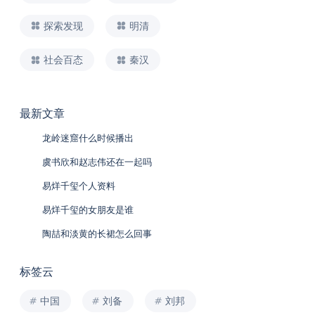
探索发现
明清
社会百态
秦汉
最新文章
龙岭迷窟什么时候播出
虞书欣和赵志伟还在一起吗
易烊千玺个人资料
易烊千玺的女朋友是谁
陶喆和淡黄的长裙怎么回事
标签云
中国
刘备
刘邦