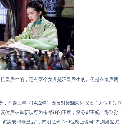
是杭皇后生的，还有两个女儿是汪皇后生的。但是在最后两
发妻，景泰三年（1452年）因反对废黜朱见深太子之位并改立
宗复位后被重新认可为朱祁钰的正室，复称郕王妃，得到孙
“贞惠安和景皇后”，南明弘光帝即位改上谥号“孝渊肃懿贞