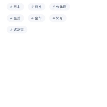
日本
曹操
朱元璋
皇后
皇帝
简介
诸葛亮