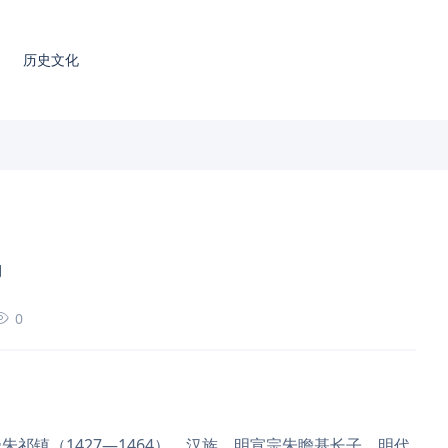
历史文化
吗
0
祁镇（1427—1464），汉族，明宣宗朱瞻基长子，明代