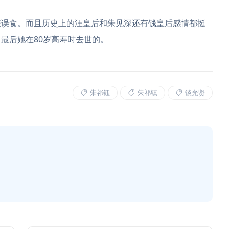
钰误食。而且历史上的汪皇后和朱见深还有钱皇后感情都挺
最后她在80岁高寿时去世的。
朱祁钰
朱祁镇
谈允贤