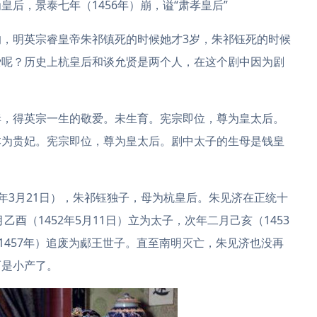
后，景泰七年（1456年）崩，谥“肃孝皇后”
，明英宗睿皇帝朱祁镇死的时候她才3岁，朱祁钰死的时候
爱呢？历史上杭皇后和谈允贤是两个人，在这个剧中因为剧
妻，得英宗一生的敬爱。未生育。宪宗即位，尊为皇太后。
本为贵妃。宪宗即位，尊为皇太后。剧中太子的生母是钱皇
53年3月21日），朱祁钰独子，母为杭皇后。朱见济在正统十
乙酉（1452年5月11日）立为太子，次年二月己亥（1453
1457年）追废为郕王世子。直至南明灭亡，朱见济也没再
而是小产了。