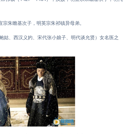
，明宣宗朱瞻基次子，明英宗朱祁镇异母弟。
（晋代鲍姑、西汉义妁、宋代张小娘子、明代谈允贤）女名医之