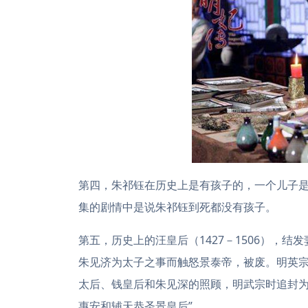
第四，朱祁钰在历史上是有孩子的，一个儿子
集的剧情中是说朱祁钰到死都没有孩子。
第五，历史上的汪皇后（1427－1506），结
朱见济为太子之事而触怒景泰帝，被废。明英
太后、钱皇后和朱见深的照顾，明武宗时追封为
惠安和辅天恭圣景皇后”。