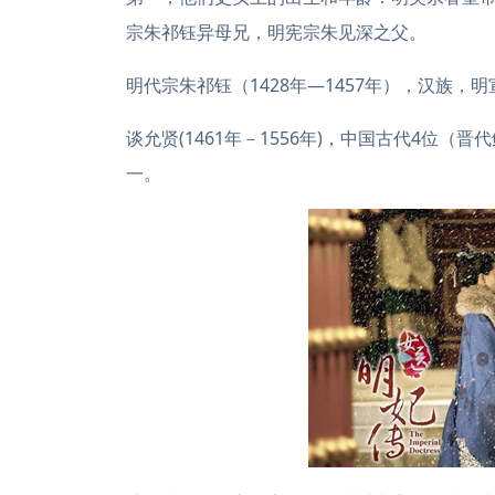
宗朱祁钰异母兄，明宪宗朱见深之父。
明代宗朱祁钰（1428年—1457年），汉族
谈允贤(1461年－1556年)，中国古代4位
一。