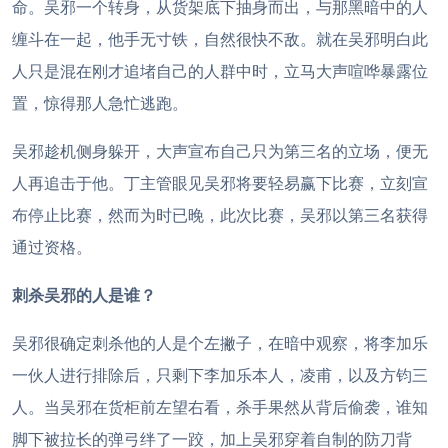
命。吴邪一个转身，从货架底下抽身而出，与那黑暗中的人
缠斗在一起，他手无寸铁，自然很快不敌。就在吴邪明白此
人只是混在刚才追堵自己的人群中时，立马大声喧哗暴露位
置，惊得那人急忙逃跑。
吴邪趁机侧身躲开，大声宣布自己只为第三名的立场，便无
人再追击于他。丁主管眼见吴邪将要轻易赢下比赛，立刻宣
布停止比赛，然而为时已晚，此次比赛，吴邪以第三名获得
通过资格。
刺杀吴邪的人是谁？
吴邪很确定刺杀他的人是个左撇子，在暗中观察，将李加乐
一伙人进行排除后，只剩下李加乐本人，凌甫，以及方钧三
人。当吴邪在货柜前左望右看，杀手果然从背后偷袭，谁知
脚下被拉长的弹弓绊了一跤，加上吴邪穿着自制的防刀背