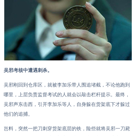
吴邪考核中遭遇刺杀。
吴邪刚回到仓库区，就被李加乐带人围追堵截，不论他跑到
哪里，上层负责监督考试的人就会以敲击栏杆提示。最终，
吴邪声东击西，引开李加乐等人，自身躲在货架底下才躲过
他们的追捕。
岂料，突然一把刀刺穿货架底层的铁，险些就将吴邪一刀毙