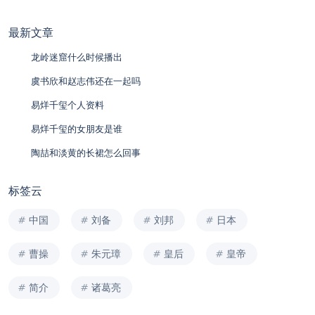
最新文章
龙岭迷窟什么时候播出
虞书欣和赵志伟还在一起吗
易烊千玺个人资料
易烊千玺的女朋友是谁
陶喆和淡黄的长裙怎么回事
标签云
中国
刘备
刘邦
日本
曹操
朱元璋
皇后
皇帝
简介
诸葛亮