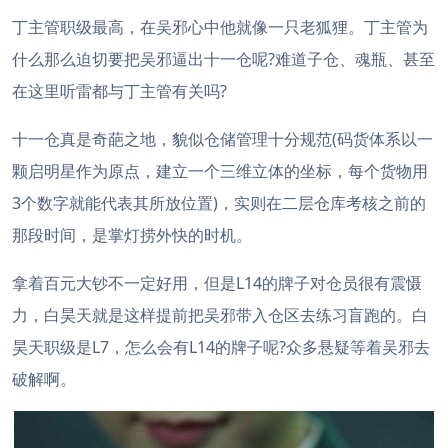
丁主管职级最高，在吴邪心中他就像一只老狐狸。丁主管为
什么那么迫切要把吴邪逼出十一仓呢?难道子仓、魂瓶、甚至
在这里听雷都与丁主管有关吗?
十一仓真是奇葩之地，貌似仓储管理十分规范(码货体系以一
颗启明星作为原点，建立一个三维立体的坐标，每个货物用
3个数字就能代表其所放位置)，实则在二层仓库考核之前的
那段时间，是掌灯捞外快的时机。
拿着百元大钞不一定好用，但是L14的牌子对仓员很有震慑
力，白昊天就是这样提前把吴邪带入仓区去练习盲跑的。白
昊天职级是L7，怎么会有L14的牌子呢?众多悬疑等着吴邪去
破解啊。