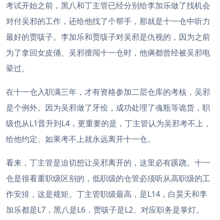
考试开始之前，黑八和丁主管已经分别给李加乐做了找机会
对付吴邪的工作，还给他找了个帮手，那就是十一仓中听力
最好的贾咳子。李加乐和贾咳子对吴邪是仇视的，因为之前
为了拿回女皮俑、吴邪擅闯十一仓时，他俩都曾经被吴邪电
晕过。
在十一仓入职满三年，才有资格参加二层仓库的考核，吴邪
是个例外。因为吴邪做了牙侩，成功处理了魂瓶等诡货，职
级也从L1晋升到L4，更重要的是，丁主管认为吴邪考不上，
给他约定、如果考不上就永远离开十一仓。
看来，丁主管是迫切想让吴邪离开的，这里必有蹊跷。十一
仓是很看重职级区别的，低职级的仓管必须听从高职级的工
作安排，这是规矩。丁主管职级最高，是L14，白昊天和李
加乐都是L7，黑八是L6，贾咳子是L2、对应职务是掌灯。