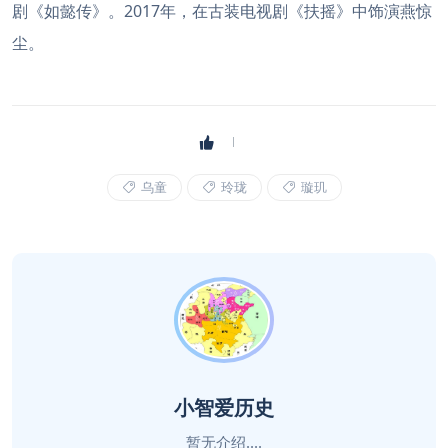
剧《如懿传》。2017年，在古装电视剧《扶摇》中饰演燕惊
尘。
乌童
玲珑
璇玑
小智爱历史
暂无介绍....