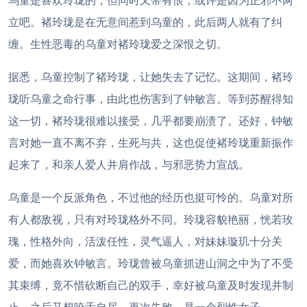
乌童是喜欢玲珑的，但同时又带有恨，或许是因为正邪不两
立吧。褚玲珑是在无意间惹到乌童的，此后两人就有了纠
缠。生性恶毒的乌童对褚玲珑爱之深恨之切。
据悉，乌童控制了褚玲珑，让她失去了记忆。这期间，褚玲
珑听乌童之命行事，由此也伤害到了钟敏言。等到苏醒得知
这一切，褚玲珑很难以接受，几乎都要崩溃了。还好，钟敏
言对她一直不离不弃，生死与共，这也促使褚玲珑重新振作
起来了，和亲人爱人并肩作战，与邪恶势力宣战。
乌童是一个反派角色，不过他的经历也挺可怜的。乌童对所
有人都敌视，只有对玲珑格外不同。玲珑容貌艳丽，恍若玫
瑰，性格外向，活泼任性，灵气逼人，对妹妹璇玑十分关
爱，而她喜欢钟敏言。玲珑曾被乌童抓进山洞之中为了不受
其束缚，竟不惜砍断自己的双手，幸好被乌童及时发现并制