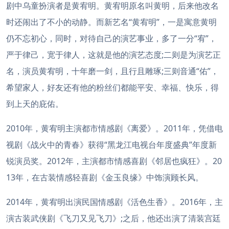
剧中乌童扮演者是黄宥明。黄宥明原名叫黄明，后来他改名
时还闹出了不小的动静。而新艺名“黄宥明”，一是寓意黄明
仍不忘初心，同时，对待自己的演艺事业，多了一分“宥”，
严于律己，宽于律人，这就是他的演艺态度;二则是为演艺正
名，演员黄宥明，十年磨一剑，且行且雕琢;三则音通“佑”，
希望家人，好友还有他的粉丝们都能平安、幸福、快乐，得
到上天的庇佑。
2010年，黄宥明主演都市情感剧《离爱》。2011年，凭借电
视剧《战火中的青春》获得“黑龙江电视台年度盛典”年度新
锐演员奖。2012年，主演都市情感喜剧《邻居也疯狂》。20
13年，在古装情感轻喜剧《金玉良缘》中饰演顾长风。
2014年，黄宥明出演民国情感剧《活色生香》。2016年，主
演古装武侠剧《飞刀又见飞刀》;之后，他还出演了清装宫廷