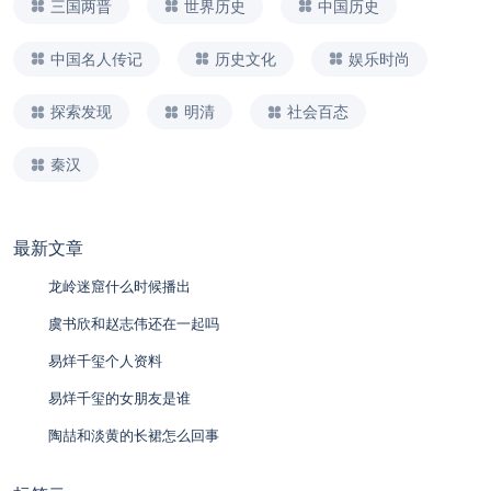
三国两晋
世界历史
中国历史
中国名人传记
历史文化
娱乐时尚
探索发现
明清
社会百态
秦汉
最新文章
龙岭迷窟什么时候播出
虞书欣和赵志伟还在一起吗
易烊千玺个人资料
易烊千玺的女朋友是谁
陶喆和淡黄的长裙怎么回事