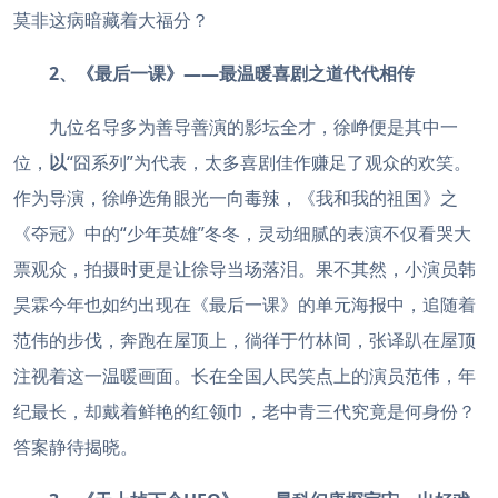
莫非这病暗藏着大福分？
2、《最后一课》——最温暖喜剧之道代代相传
九位名导多为善导善演的影坛全才，徐峥便是其中一
位，
以
“囧系列”为代表，太多喜剧佳作赚足了观众的欢笑。
作为导演，徐峥选角眼光一向毒辣，《我和我的祖国》之
《夺冠》中的“少年英雄”冬冬，灵动细腻的表演不仅看哭大
票观众，拍摄时更是让徐导当场落泪。果不其然，小演员韩
昊霖今年也如约出现在《最后一课》的单元海报中，追随着
范伟的步伐，奔跑在屋顶上，徜徉于竹林间，张译趴在屋顶
注视着这一温暖画面。长在全国人民笑点上的演员范伟，年
纪最长，却戴着鲜艳的红领巾，老中青三代究竟是何身份？
答案静待揭晓。