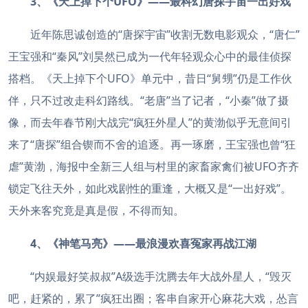
3、《天上掉下个UFO》——最科幻唐探宇宙一出好戏
近年陈思诚创造的“唐探宇宙”收割无数电影观众，“唐仁”
王宝强和“秦风”刘昊然已成为一代年轻观众心中的最佳侦探
搭档。《天上掉下个UFO》单元中，昔日“舅甥”仍是工作伙
伴，只不过改走科幻路线。“老唐”当了记者，“小秦”做了摄
像，而去年春节刚大战完“疯狂外星人”的黄渤似乎无意间引
来了“唐探”组合锲而不舍的追逐。再一琢磨，王宝强也曾“狂
虐”黄渤，海报中全新三人组与村里的家畜家禽们被UFO齐齐
锁定飞往天外，如此戏剧性的重逢，大概又是“一出好戏”。
天外来客究竟是真是假，不得而知。
4、《神笔马亮》——最浪漫欢喜冤家再战江湖
“内娱最好笑叔叔”A级选手沈腾去年大战外星人，“毁灭
吧，赶紧的，累了”疯狂出圈；客串自家开心麻花大戏，怂言