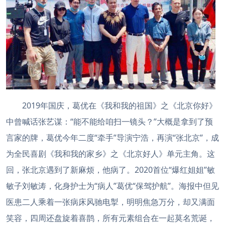
2019年国庆，葛优在《我和我的祖国》之《北京你好》
中曾喊话张艺谋：“能不能给咱扫一镜头？”大概是拿到了预
言家的牌，葛优今年二度“牵手”导演宁浩，再演“张北京”，成
为全民喜剧《我和我的家乡》之《北京好人》单元主角。这
回，张北京遇到了新麻烦，他病了。2020首位“爆红姐姐”敏
敏子刘敏涛，化身护士为“病人”葛优“保驾护航”。海报中但见
医患二人乘着一张病床风驰电掣，明明焦急万分，却又满面
笑容，四周还盘旋着喜鹊，所有元素组合在一起莫名荒诞，