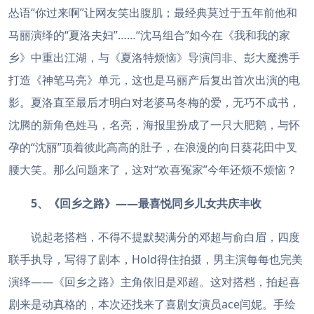
怂语“你过来啊”让网友笑出腹肌；最经典莫过于五年前他和
马丽演绎的“夏洛夫妇”……“沈马组合”如今在《我和我的家
乡》中重出江湖，与《夏洛特烦恼》导演闫非、彭大魔携手
打造《神笔马亮》单元，这也是马丽产后复出首次出演的电
影。夏洛直至最后才明白对老婆马冬梅的爱，无巧不成书，
沈腾的新角色姓马，名亮，海报里扮成了一只大肥鹅，与怀
孕的“沈丽”顶着彼此高高的肚子，在浪漫的向日葵花田中叉
腰大笑。那么问题来了，这对“欢喜冤家”今年还烦不烦恼？
5、《回乡之路》——最喜悦同乡儿女共庆丰收
说起老搭档，不得不提默契满分的邓超与俞白眉，四度
联手执导，写得了剧本，Hold得住拍摄，男主演每每也完美
演绎——《回乡之路》主角依旧是邓超。这对搭档，拍起喜
剧来是动真格的，本次还找来了喜剧女演员ace闫妮。手绘