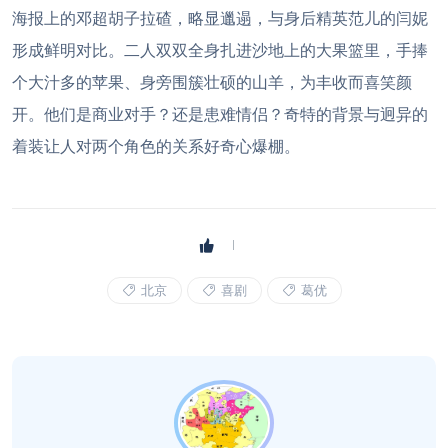
海报上的邓超胡子拉碴，略显邋遢，与身后精英范儿的闫妮
形成鲜明对比。二人双双全身扎进沙地上的大果篮里，手捧
个大汁多的苹果、身旁围簇壮硕的山羊，为丰收而喜笑颜
开。他们是商业对手？还是患难情侣？奇特的背景与迥异的
着装让人对两个角色的关系好奇心爆棚。
北京
喜剧
葛优