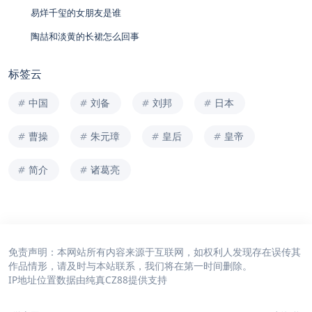
易烊千玺的女朋友是谁
陶喆和淡黄的长裙怎么回事
标签云
中国
刘备
刘邦
日本
曹操
朱元璋
皇后
皇帝
简介
诸葛亮
免责声明：本网站所有内容来源于互联网，如权利人发现存在误传其
作品情形，请及时与本站联系，我们将在第一时间删除。
IP地址位置数据由
纯真CZ88
提供支持