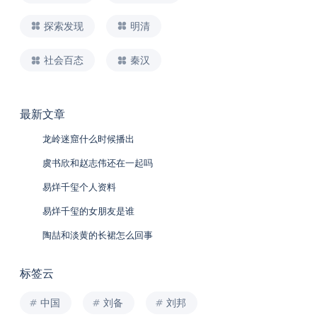
探索发现
明清
社会百态
秦汉
最新文章
龙岭迷窟什么时候播出
虞书欣和赵志伟还在一起吗
易烊千玺个人资料
易烊千玺的女朋友是谁
陶喆和淡黄的长裙怎么回事
标签云
中国
刘备
刘邦