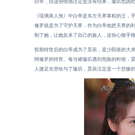
白帝，但这份情感注定是没有结果，璇玑也因
《琉璃美人煞》中白帝是东方天界掌权的王，
修罗就是为了守护天界，作为白帝他把天界的
制了她，让她反杀了自己的族人，这份心狠手
投胎转世后的白帝成为了昊辰，是少阳派的大
阿修罗的转世。每当褚璇玑遇到危险的时候，
人捷足先登给与了璇玑，昊辰注定是一个悲惨