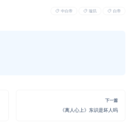
中白帝
璇玑
白帝
下一篇
《离人心上》东识是坏人吗