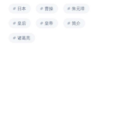
日本
曹操
朱元璋
皇后
皇帝
简介
诸葛亮