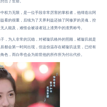
此付出了生命。
手中权力无限，是一位手段非常厉害的掌权者，他缔造出阿
利益看的很重，后续为了天界利益还抽了阿修罗的灵魂，控
辣无人能及，难怪会被读者冠上渣男中的渣男称号。
弟子，为人非常的沉稳，对褚璇玑格外的照顾，褚璇玑就是
昊辰都会第一时间出现，但这份温存在褚璇玑这里，已经有
的角色，而白帝也会为前世他的所作所为付出代价。