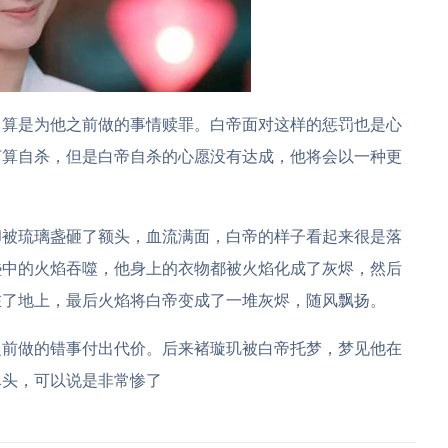
，算是为他之前做的事情赎罪。白帝面对这样的惩罚也是心
打算自杀，但是白帝自杀的心愿没有达成，他将会以一种更
却被琉璃盏砸了额头，血流满面，白帝的样子看起来很是落
盏中的火焰吞噬，他身上的衣物都被火焰化成了灰烬，然后
在了地上，最后火焰将白帝变成了一堆灰烬，随风飘扬。
之前做的错事付出代价。后来褚璇玑被白帝托梦，梦见他在
尽头，可以说是非常惨了